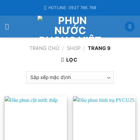
Skip
HOTLINE: 0927 786 768
to
content
TRANG CHỦ
/
SHOP
/
TRANG 9
LỌC