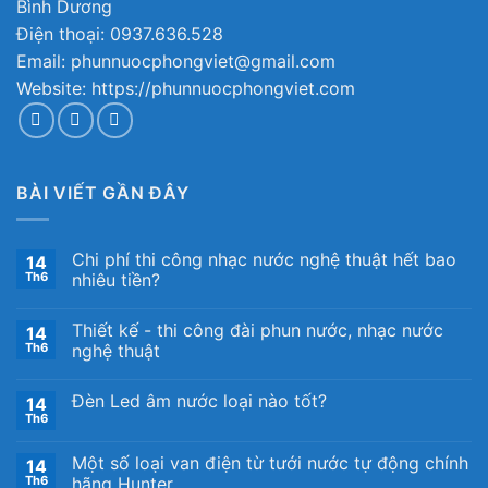
Bình Dương
Điện thoại: 0937.636.528
Email: phunnuocphongviet@gmail.com
Website: https://phunnuocphongviet.com
BÀI VIẾT GẦN ĐÂY
Chi phí thi công nhạc nước nghệ thuật hết bao
14
Th6
nhiêu tiền?
Thiết kế ​- thi công đài phun nước, nhạc nước
14
Th6
nghệ thuật
Đèn Led âm nước loại nào tốt?
14
Th6
Một số loại van điện từ tưới nước tự động chính
14
Th6
hãng Hunter