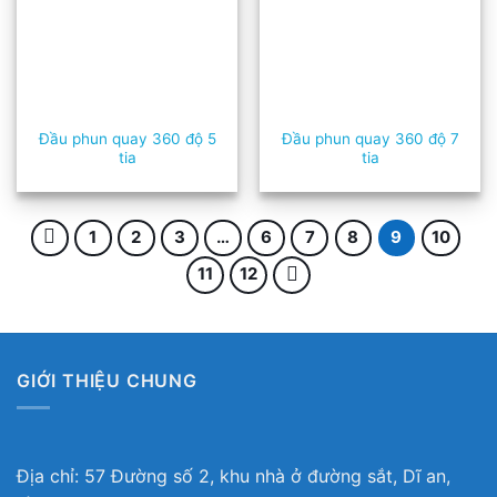
Đầu phun quay 360 độ 5
Đầu phun quay 360 độ 7
tia
tia
1
2
3
…
6
7
8
9
10
11
12
GIỚI THIỆU CHUNG
Địa chỉ: 57 Đường số 2, khu nhà ở đường sắt, Dĩ an,