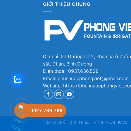
GIỚI THIỆU CHUNG
Địa chỉ: 57 Đường số 2, khu nhà ở đườ
sắt, Dĩ an, Bình Dương
Điện thoại: 0937.636.528
Email: phunnuocphongviet@gmail.com
Website: https://phunnuocphongviet.c
0927 786 768
TRANG CHỦ
GIỚI THIỆU
HÌNH PHUN NƯỚC