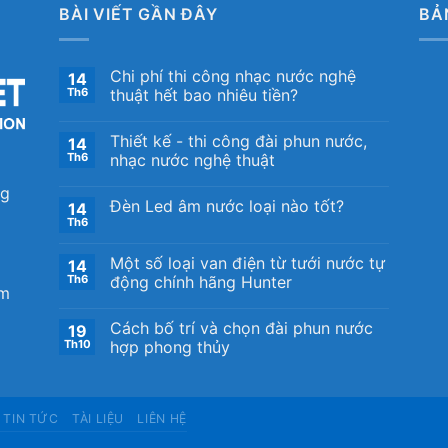
BÀI VIẾT GẦN ĐÂY
BẢ
Chi phí thi công nhạc nước nghệ
14
Th6
thuật hết bao nhiêu tiền?
Thiết kế ​- thi công đài phun nước,
14
Th6
nhạc nước nghệ thuật
ng
Đèn Led âm nước loại nào tốt?
14
Th6
Một số loại van điện từ tưới nước tự
14
Th6
động chính hãng Hunter
om
Cách bố trí và chọn đài phun nước
19
Th10
hợp phong thủy
TIN TỨC
TÀI LIỆU
LIÊN HỆ