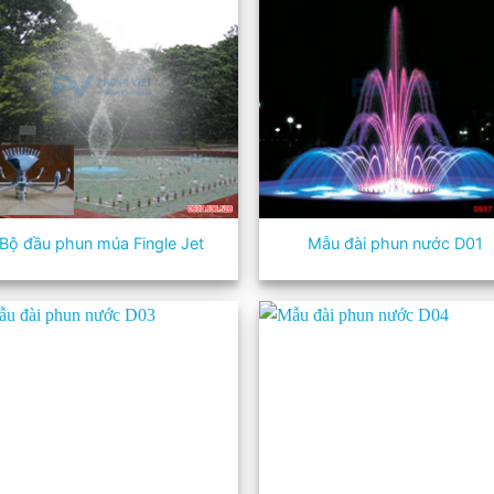
Bộ đầu phun múa Fingle Jet
Mẫu đài phun nước D01