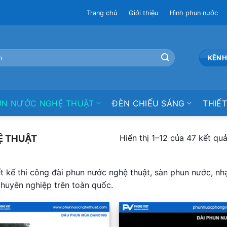
Trang chủ
Giới thiệu
Hình phun nước
KÊNH
UN NƯỚC NGHỆ THUẬT
ĐÈN CHIẾU SÁNG
THIẾT
Hiển thị 1–12 của 47 kết qu
Ệ THUẬT
ết kế thi công đài phun nước nghệ thuật, sàn phun nước, n
chuyên nghiệp trên toàn quốc.