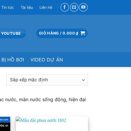
Tin tức
Tài liệu
Liên hệ
 YOUTUBE
GIỎ HÀNG /
0.000
₫
 BỊ HỒ BƠI
VIDEO DỰ ÁN
ả
hạc nước, màn nước sống động, hiện đại