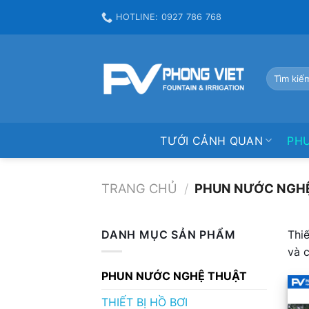
Skip
HOTLINE: 0927 786 768
to
content
Tìm
kiếm:
TƯỚI CẢNH QUAN
PH
TRANG CHỦ
/
PHUN NƯỚC NGH
DANH MỤC SẢN PHẨM
Thi
và 
PHUN NƯỚC NGHỆ THUẬT
THIẾT BỊ HỒ BƠI