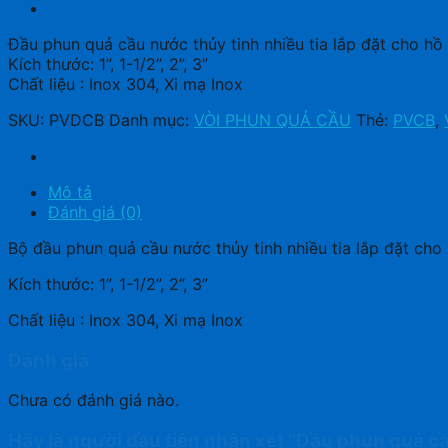
Đầu phun quả cầu nước thủy tinh nhiều tia lắp đặt cho hồ
Kích thước: 1”, 1-1/2”, 2”, 3”
Chất liệu : Inox 304, Xi mạ Inox
SKU:
PVDCB
Danh mục:
VÒI PHUN QUẢ CẦU
Thẻ:
PVCB
,
Mô tả
Đánh giá (0)
Bộ đầu phun quả cầu nước thủy tinh nhiều tia lắp đặt cho 
Kích thước: 1”, 1-1/2”, 2”, 3”
Chất liệu : Inox 304, Xi mạ Inox
Đánh giá
Chưa có đánh giá nào.
Hãy là người đầu tiên nhận xét “Đầu phun quả c