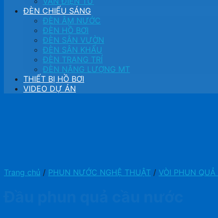
VAN ĐIỆN TỪ
ĐÈN CHIẾU SÁNG
ĐÈN ÂM NƯỚC
ĐÈN HỒ BƠI
ĐÈN SÂN VƯỜN
ĐÈN SÂN KHẤU
ĐÈN TRANG TRÍ
ĐÈN NĂNG LƯỢNG MT
THIẾT BỊ HỒ BƠI
VIDEO DỰ ÁN
Trang chủ
/
PHUN NƯỚC NGHỆ THUẬT
/
VÒI PHUN QUẢ
Đầu phun quả cầu nước