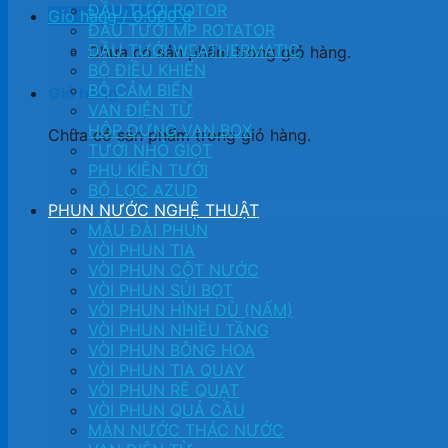
ĐẦU TƯỚI ROTOR
Giỏ hàng /
0.000
₫
ĐẦU TƯỚI MP ROTATOR
ĐẦU TƯỚI WEATHERMATIC
Chưa có sản phẩm trong giỏ hàng.
BỘ ĐIỀU KHIỂN
BỘ CẢM BIẾN
Giỏ hàng
VAN ĐIỆN TỪ
HỘP ĐỰNG VAN BOX
Chưa có sản phẩm trong giỏ hàng.
TƯỚI NHỎ GIỌT
PHỤ KIỆN TƯỚI
BỘ LỌC AZUD
PHUN NƯỚC NGHỆ THUẬT
MẪU ĐÀI PHUN
VÒI PHUN TIA
VÒI PHUN CỘT NƯỚC
VÒI PHUN SỦI BỌT
VÒI PHUN HÌNH DÙ (NẤM)
VÒI PHUN NHIỀU TẦNG
VÒI PHUN BÔNG HOA
VÒI PHUN TIA QUAY
VÒI PHUN RẼ QUẠT
VÒI PHUN QUẢ CẦU
MÀN NƯỚC THÁC NƯỚC