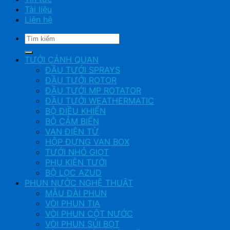
Tài liệu
Liên hệ
Tìm
kiếm:
TƯỚI CẢNH QUAN
ĐẦU TƯỚI SPRAYS
ĐẦU TƯỚI ROTOR
ĐẦU TƯỚI MP ROTATOR
ĐẦU TƯỚI WEATHERMATIC
BỘ ĐIỀU KHIỂN
BỘ CẢM BIẾN
VAN ĐIỆN TỪ
HỘP ĐỰNG VAN BOX
TƯỚI NHỎ GIỌT
PHỤ KIỆN TƯỚI
BỘ LỌC AZUD
PHUN NƯỚC NGHỆ THUẬT
MẪU ĐÀI PHUN
VÒI PHUN TIA
VÒI PHUN CỘT NƯỚC
VÒI PHUN SỦI BỌT