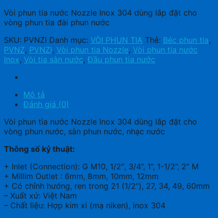
Vòi phun tia nước Nozzle Inox 304 dùng lắp đặt cho
vòng phun tia đài phun nước
SKU:
PVNZI
Danh mục:
VÒI PHUN TIA
Thẻ:
Béc phun tia
,
PVNZ
,
PVNZI
,
Vòi phun tia Nozzle
,
Vòi phun tia nước
Inox
,
Vòi tia sàn nước
,
Đầu phun tia nước
Mô tả
Đánh giá (0)
Vòi phun tia nước Nozzle Inox 304 dùng lắp đặt cho
vòng phun nước, sàn phun nước, nhạc nước
Thông số kỷ thuật:
+ Inlet (Connection): G M10, 1/2″, 3/4”, 1”, 1-1/2”, 2” M
+ Millim Outlet : 6mm, 8mm, 10mm, 12mm
+ Có chỉnh hướng, ren trong 21 (1/2”), 27, 34, 49, 60mm
– Xuất xứ: Việt Nam
– Chất liệu: Hợp kim xi (mạ niken), inox 304