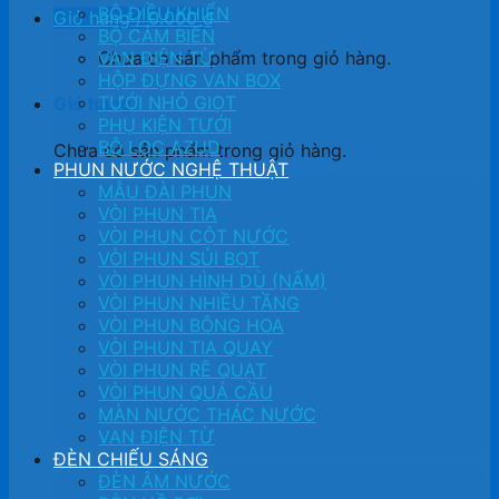
BỘ ĐIỀU KHIỂN
Giỏ hàng /
0.000
₫
BỘ CẢM BIẾN
Chưa có sản phẩm trong giỏ hàng.
VAN ĐIỆN TỪ
HỘP ĐỰNG VAN BOX
TƯỚI NHỎ GIỌT
Giỏ hàng
PHỤ KIỆN TƯỚI
BỘ LỌC AZUD
Chưa có sản phẩm trong giỏ hàng.
PHUN NƯỚC NGHỆ THUẬT
MẪU ĐÀI PHUN
VÒI PHUN TIA
VÒI PHUN CỘT NƯỚC
VÒI PHUN SỦI BỌT
VÒI PHUN HÌNH DÙ (NẤM)
VÒI PHUN NHIỀU TẦNG
VÒI PHUN BÔNG HOA
VÒI PHUN TIA QUAY
VÒI PHUN RẼ QUẠT
VÒI PHUN QUẢ CẦU
MÀN NƯỚC THÁC NƯỚC
VAN ĐIỆN TỪ
ĐÈN CHIẾU SÁNG
ĐÈN ÂM NƯỚC