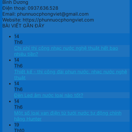
Bình Dương
Điện thoại: 0937.636.528
Email: phunnuocphongviet@gmail.com
Website: https://phunnuocphongviet.com
BÀI VIẾT GẦN ĐÂY
14
Th6
Chi phí thi công nhạc nước nghệ thuật hết bao
nhiêu tiền?
14
Th6
Thiết kế ​- thi công đài phun nước, nhạc nước nghệ
thuật
14
Th6
Đèn Led âm nước loại nào tốt?
14
Th6
Một số loại van điện từ tưới nước tự động chính
hãng Hunter
19
Th10