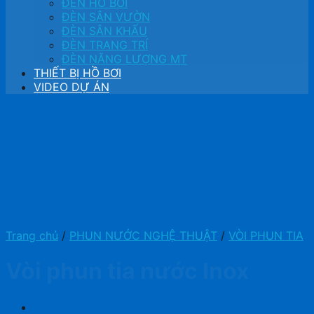
ĐÈN HỒ BƠI
ĐÈN SÂN VƯỜN
ĐÈN SÂN KHẤU
ĐÈN TRANG TRÍ
ĐÈN NĂNG LƯỢNG MT
THIẾT BỊ HỒ BƠI
VIDEO DỰ ÁN
Trang chủ
/
PHUN NƯỚC NGHỆ THUẬT
/
VÒI PHUN TIA
Vòi phun tia nước Inox