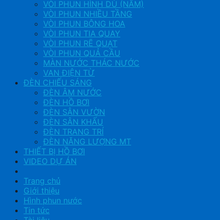
VÒI PHUN HÌNH DÙ (NẤM)
VÒI PHUN NHIỀU TẦNG
VÒI PHUN BÔNG HOA
VÒI PHUN TIA QUAY
VÒI PHUN RẼ QUẠT
VÒI PHUN QUẢ CẦU
MÀN NƯỚC THÁC NƯỚC
VAN ĐIỆN TỪ
ĐÈN CHIẾU SÁNG
ĐÈN ÂM NƯỚC
ĐÈN HỒ BƠI
ĐÈN SÂN VƯỜN
ĐÈN SÂN KHẤU
ĐÈN TRANG TRÍ
ĐÈN NĂNG LƯỢNG MT
THIẾT BỊ HỒ BƠI
VIDEO DỰ ÁN
Trang chủ
Giới thiệu
Hình phun nước
Tin tức