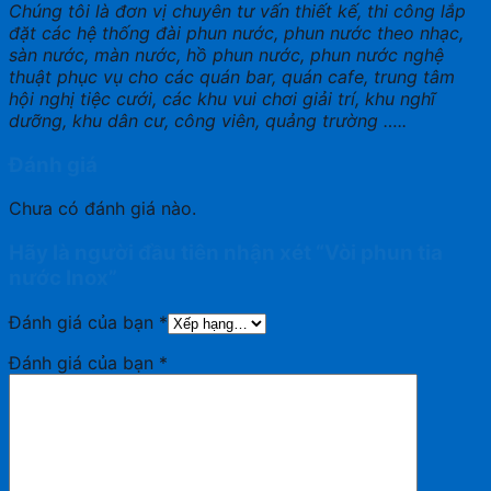
Chúng tôi là đơn vị chuyên tư vấn thiết kế, thi công lắp
đặt các hệ thống đài phun nước, phun nước theo nhạc,
sàn nước, màn nước, hồ phun nước, phun nước nghệ
thuật phục vụ cho các quán bar, quán cafe, trung tâm
hội nghị tiệc cưới, các khu vui chơi giải trí, khu nghĩ
dưỡng, khu dân cư, công viên, quảng trường …..
Đánh giá
Chưa có đánh giá nào.
Hãy là người đầu tiên nhận xét “Vòi phun tia
nước Inox”
Đánh giá của bạn
*
Đánh giá của bạn
*