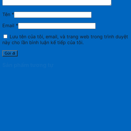
Tên
*
Email
*
Lưu tên của tôi, email, và trang web trong trình duyệt
này cho lần bình luận kế tiếp của tôi.
Sản phẩm tương tự