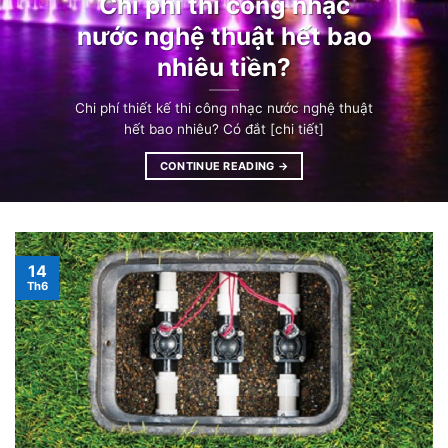
Chi phí thi công nhạc
nước nghệ thuật hết bao
nhiêu tiền?
Chi phí thiết kế thi công nhạc nước nghệ thuật
hết bao nhiêu? Có đắt [chi tiết]
CONTINUE READING
→
14
Th6