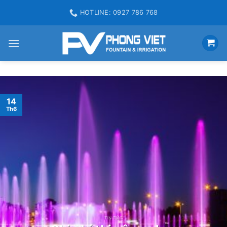
Skip
HOTLINE: 0927 786 768
to
content
14
Th6
TIN TỨC