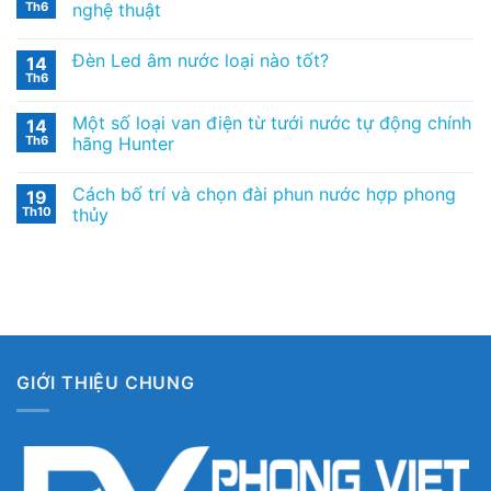
Th6
nghệ thuật
Đèn Led âm nước loại nào tốt?
14
Th6
Một số loại van điện từ tưới nước tự động chính
14
Th6
hãng Hunter
Cách bố trí và chọn đài phun nước hợp phong
19
Th10
thủy
GIỚI THIỆU CHUNG