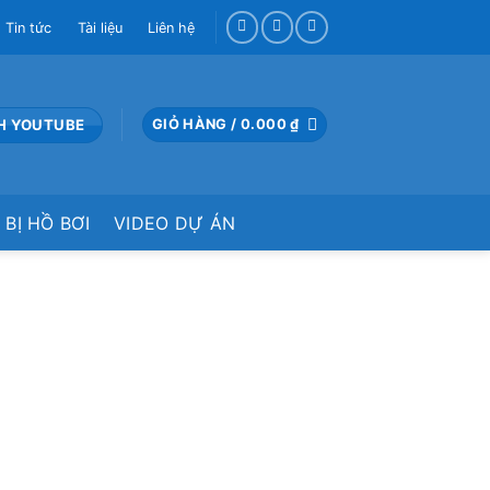
Tin tức
Tài liệu
Liên hệ
H YOUTUBE
GIỎ HÀNG /
0.000
₫
 BỊ HỒ BƠI
VIDEO DỰ ÁN