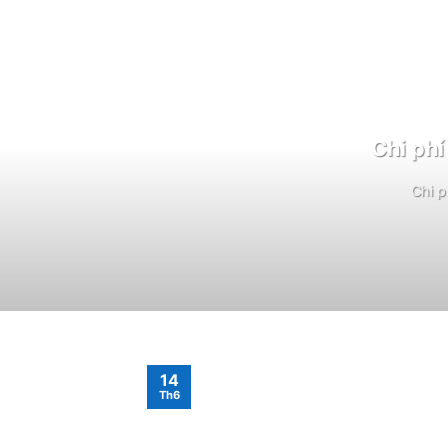
Chi phí
Chi p
14
Th6