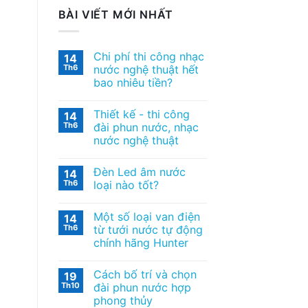
BÀI VIẾT MỚI NHẤT
Chi phí thi công nhạc
14
Th6
nước nghệ thuật hết
bao nhiêu tiền?
Thiết kế ​- thi công
14
Th6
đài phun nước, nhạc
nước nghệ thuật
Đèn Led âm nước
14
Th6
loại nào tốt?
Một số loại van điện
14
Th6
từ tưới nước tự động
chính hãng Hunter
Cách bố trí và chọn
19
Th10
đài phun nước hợp
phong thủy