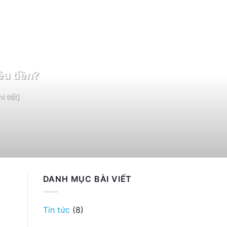
êu tiền?
 tiết]
DANH MỤC BÀI VIẾT
Tin tức
(8)