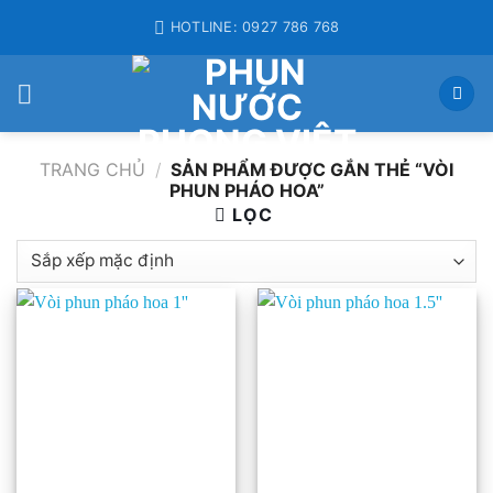
Skip
HOTLINE: 0927 786 768
to
content
TRANG CHỦ
/
SẢN PHẨM ĐƯỢC GẮN THẺ “VÒI
PHUN PHÁO HOA”
LỌC