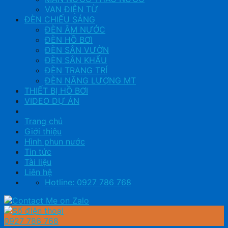
VAN ĐIỆN TỪ
ĐÈN CHIẾU SÁNG
ĐÈN ÂM NƯỚC
ĐÈN HỒ BƠI
ĐÈN SÂN VƯỜN
ĐÈN SÂN KHẤU
ĐÈN TRANG TRÍ
ĐÈN NĂNG LƯỢNG MT
THIẾT BỊ HỒ BƠI
VIDEO DỰ ÁN
Trang chủ
Giới thiệu
Hình phun nước
Tin tức
Tài liệu
Liên hệ
Hotline: 0927 786 768
0927 786 768