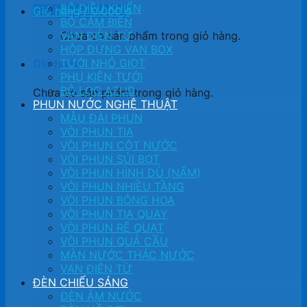
BỘ ĐIỀU KHIỂN
Giỏ hàng /
0.000
₫
BỘ CẢM BIẾN
Chưa có sản phẩm trong giỏ hàng.
VAN ĐIỆN TỪ
HỘP ĐỰNG VAN BOX
TƯỚI NHỎ GIỌT
Giỏ hàng
PHỤ KIỆN TƯỚI
BỘ LỌC AZUD
Chưa có sản phẩm trong giỏ hàng.
PHUN NƯỚC NGHỆ THUẬT
MẪU ĐÀI PHUN
VÒI PHUN TIA
VÒI PHUN CỘT NƯỚC
VÒI PHUN SỦI BỌT
VÒI PHUN HÌNH DÙ (NẤM)
VÒI PHUN NHIỀU TẦNG
VÒI PHUN BÔNG HOA
VÒI PHUN TIA QUAY
VÒI PHUN RẼ QUẠT
VÒI PHUN QUẢ CẦU
MÀN NƯỚC THÁC NƯỚC
VAN ĐIỆN TỪ
ĐÈN CHIẾU SÁNG
ĐÈN ÂM NƯỚC