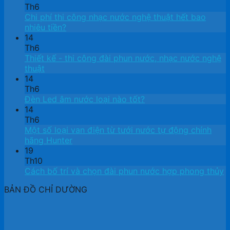
Th6
Chi phí thi công nhạc nước nghệ thuật hết bao
nhiêu tiền?
14
Th6
Thiết kế ​- thi công đài phun nước, nhạc nước nghệ
thuật
14
Th6
Đèn Led âm nước loại nào tốt?
14
Th6
Một số loại van điện từ tưới nước tự động chính
hãng Hunter
19
Th10
Cách bố trí và chọn đài phun nước hợp phong thủy
BẢN ĐỒ CHỈ DƯỜNG