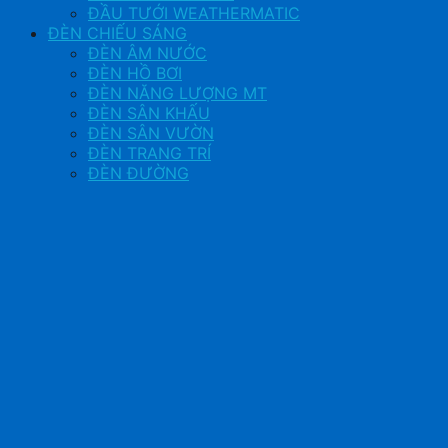
ĐẦU TƯỚI WEATHERMATIC
ĐÈN CHIẾU SÁNG
ĐÈN ÂM NƯỚC
ĐÈN HỒ BƠI
ĐÈN NĂNG LƯỢNG MT
ĐÈN SÂN KHẤU
ĐÈN SÂN VƯỜN
ĐÈN TRANG TRÍ
ĐÈN ĐƯỜNG