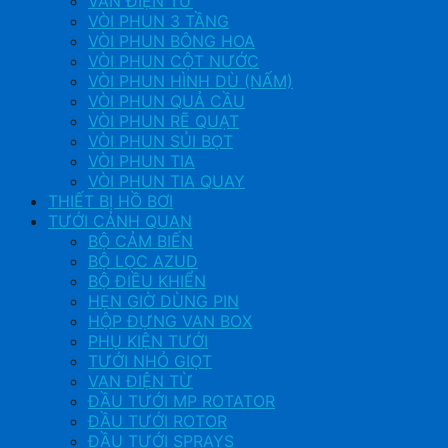
VAN ĐIỆN TỪ
VÒI PHUN 3 TẦNG
VÒI PHUN BÔNG HOA
VÒI PHUN CỘT NƯỚC
VÒI PHUN HÌNH DÙ (NẤM)
VÒI PHUN QUẢ CẦU
VÒI PHUN RẼ QUẠT
VÒI PHUN SỦI BỌT
VÒI PHUN TIA
VÒI PHUN TIA QUAY
THIẾT BỊ HỒ BƠI
TƯỚI CẢNH QUAN
BỘ CẢM BIẾN
BỘ LỌC AZUD
BỘ ĐIỀU KHIỂN
HẸN GIỜ DÙNG PIN
HỘP ĐỰNG VAN BOX
PHỤ KIỆN TƯỚI
TƯỚI NHỎ GIỌT
VAN ĐIỆN TỪ
ĐẦU TƯỚI MP ROTATOR
ĐẦU TƯỚI ROTOR
ĐẦU TƯỚI SPRAYS