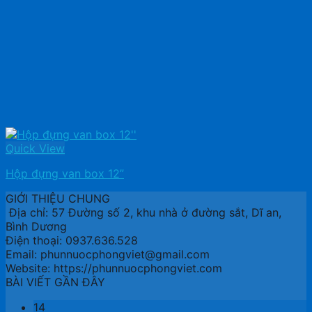
Quick View
Hộp đựng van box 12”
GIỚI THIỆU CHUNG
Địa chỉ: 57 Đường số 2, khu nhà ở đường sắt, Dĩ an,
Bình Dương
Điện thoại: 0937.636.528
Email: phunnuocphongviet@gmail.com
Website: https://phunnuocphongviet.com
BÀI VIẾT GẦN ĐÂY
14