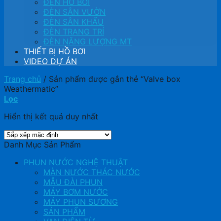
ĐÈN HỒ BƠI
ĐÈN SÂN VƯỜN
ĐÈN SÂN KHẤU
ĐÈN TRANG TRÍ
ĐÈN NĂNG LƯỢNG MT
THIẾT BỊ HỒ BƠI
VIDEO DỰ ÁN
Trang chủ
/
Sản phẩm được gắn thẻ “Valve box
Weathermatic”
Lọc
Hiển thị kết quả duy nhất
Danh Mục Sản Phẩm
PHUN NƯỚC NGHỆ THUẬT
MÀN NƯỚC THÁC NƯỚC
MẪU ĐÀI PHUN
MÁY BƠM NƯỚC
MÁY PHUN SƯƠNG
SẢN PHẨM