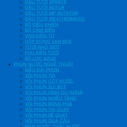
ĐẦU TƯỚI SPRAYS
ĐẦU TƯỚI ROTOR
ĐẦU TƯỚI MP ROTATOR
ĐẦU TƯỚI WEATHERMATIC
BỘ ĐIỀU KHIỂN
BỘ CẢM BIẾN
VAN ĐIỆN TỪ
HỘP ĐỰNG VAN BOX
TƯỚI NHỎ GIỌT
PHỤ KIỆN TƯỚI
BỘ LỌC AZUD
PHUN NƯỚC NGHỆ THUẬT
MẪU ĐÀI PHUN
VÒI PHUN TIA
VÒI PHUN CỘT NƯỚC
VÒI PHUN SỦI BỌT
VÒI PHUN HÌNH DÙ (NẤM)
VÒI PHUN NHIỀU TẦNG
VÒI PHUN BÔNG HOA
VÒI PHUN TIA QUAY
VÒI PHUN RẼ QUẠT
VÒI PHUN QUẢ CẦU
MÀN NƯỚC THÁC NƯỚC