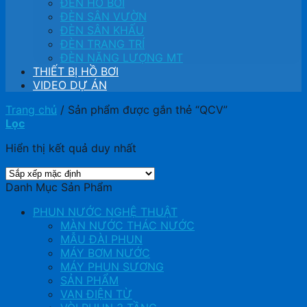
ĐÈN HỒ BƠI
ĐÈN SÂN VƯỜN
ĐÈN SÂN KHẤU
ĐÈN TRANG TRÍ
ĐÈN NĂNG LƯỢNG MT
THIẾT BỊ HỒ BƠI
VIDEO DỰ ÁN
Trang chủ
/
Sản phẩm được gắn thẻ “QCV”
Lọc
Hiển thị kết quả duy nhất
Danh Mục Sản Phẩm
PHUN NƯỚC NGHỆ THUẬT
MÀN NƯỚC THÁC NƯỚC
MẪU ĐÀI PHUN
MÁY BƠM NƯỚC
MÁY PHUN SƯƠNG
SẢN PHẨM
VAN ĐIỆN TỪ