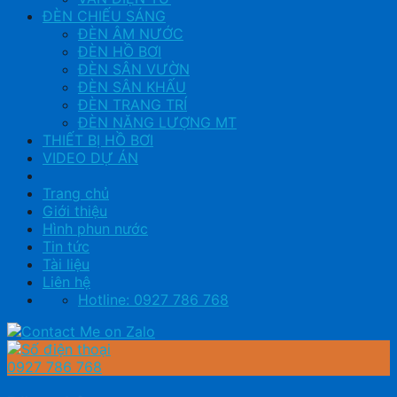
ĐÈN CHIẾU SÁNG
ĐÈN ÂM NƯỚC
ĐÈN HỒ BƠI
ĐÈN SÂN VƯỜN
ĐÈN SÂN KHẤU
ĐÈN TRANG TRÍ
ĐÈN NĂNG LƯỢNG MT
THIẾT BỊ HỒ BƠI
VIDEO DỰ ÁN
Trang chủ
Giới thiệu
Hình phun nước
Tin tức
Tài liệu
Liên hệ
Hotline: 0927 786 768
0927 786 768