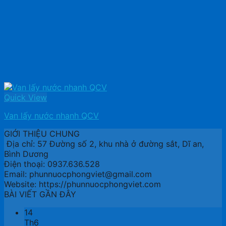
Quick View
Van lấy nước nhanh QCV
GIỚI THIỆU CHUNG
Địa chỉ: 57 Đường số 2, khu nhà ở đường sắt, Dĩ an,
Bình Dương
Điện thoại: 0937.636.528
Email: phunnuocphongviet@gmail.com
Website: https://phunnuocphongviet.com
BÀI VIẾT GẦN ĐÂY
14
Th6