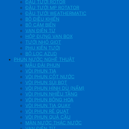
ĐẦU TƯỚI ROTOR
ĐẦU TƯỚI MP ROTATOR
ĐẦU TƯỚI WEATHERMATIC
BỘ ĐIỀU KHIỂN
BỘ CẢM BIẾN
VAN ĐIỆN TỪ
HỘP ĐỰNG VAN BOX
TƯỚI NHỎ GIỌT
PHỤ KIỆN TƯỚI
BỘ LỌC AZUD
PHUN NƯỚC NGHỆ THUẬT
MẪU ĐÀI PHUN
VÒI PHUN TIA
VÒI PHUN CỘT NƯỚC
VÒI PHUN SỦI BỌT
VÒI PHUN HÌNH DÙ (NẤM)
VÒI PHUN NHIỀU TẦNG
VÒI PHUN BÔNG HOA
VÒI PHUN TIA QUAY
VÒI PHUN RẼ QUẠT
VÒI PHUN QUẢ CẦU
MÀN NƯỚC THÁC NƯỚC
VAN ĐIỆN TỪ