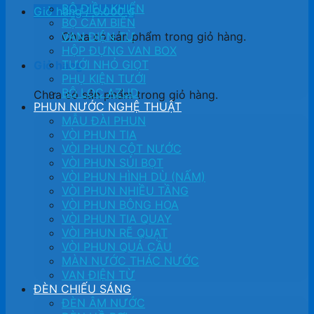
BỘ ĐIỀU KHIỂN
Giỏ hàng /
0.000
₫
BỘ CẢM BIẾN
Chưa có sản phẩm trong giỏ hàng.
VAN ĐIỆN TỪ
HỘP ĐỰNG VAN BOX
TƯỚI NHỎ GIỌT
Giỏ hàng
PHỤ KIỆN TƯỚI
BỘ LỌC AZUD
Chưa có sản phẩm trong giỏ hàng.
PHUN NƯỚC NGHỆ THUẬT
MẪU ĐÀI PHUN
VÒI PHUN TIA
VÒI PHUN CỘT NƯỚC
VÒI PHUN SỦI BỌT
VÒI PHUN HÌNH DÙ (NẤM)
VÒI PHUN NHIỀU TẦNG
VÒI PHUN BÔNG HOA
VÒI PHUN TIA QUAY
VÒI PHUN RẼ QUẠT
VÒI PHUN QUẢ CẦU
MÀN NƯỚC THÁC NƯỚC
VAN ĐIỆN TỪ
ĐÈN CHIẾU SÁNG
ĐÈN ÂM NƯỚC