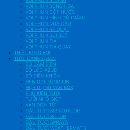
VÒI PHUN 3 TẦNG
VÒI PHUN BÔNG HOA
VÒI PHUN CỘT NƯỚC
VÒI PHUN HÌNH DÙ (NẤM)
VÒI PHUN QUẢ CẦU
VÒI PHUN RẼ QUẠT
VÒI PHUN SỦI BỌT
VÒI PHUN TIA
VÒI PHUN TIA QUAY
THIẾT BỊ HỒ BƠI
TƯỚI CẢNH QUAN
BỘ CẢM BIẾN
BỘ LỌC AZUD
BỘ ĐIỀU KHIỂN
HẸN GIỜ DÙNG PIN
HỘP ĐỰNG VAN BOX
PHỤ KIỆN TƯỚI
TƯỚI NHỎ GIỌT
VAN ĐIỆN TỪ
ĐẦU TƯỚI MP ROTATOR
ĐẦU TƯỚI ROTOR
ĐẦU TƯỚI SPRAYS
ĐẦU TƯỚI WEATHERMATIC