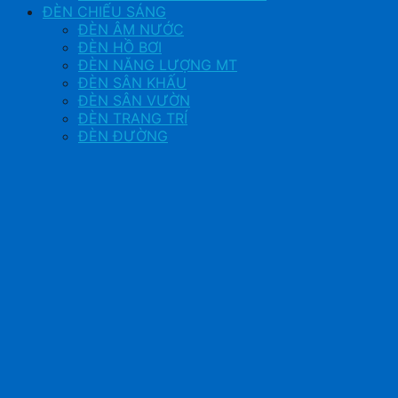
ĐÈN CHIẾU SÁNG
ĐÈN ÂM NƯỚC
ĐÈN HỒ BƠI
ĐÈN NĂNG LƯỢNG MT
ĐÈN SÂN KHẤU
ĐÈN SÂN VƯỜN
ĐÈN TRANG TRÍ
ĐÈN ĐƯỜNG