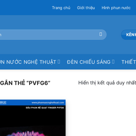
Trang chủ
Giới thiệu
Hình phun nước
KÊN
UN NƯỚC NGHỆ THUẬT
ĐÈN CHIẾU SÁNG
THIẾT
Hiển thị kết quả duy nhấ
GẮN THẺ “PVFG6”