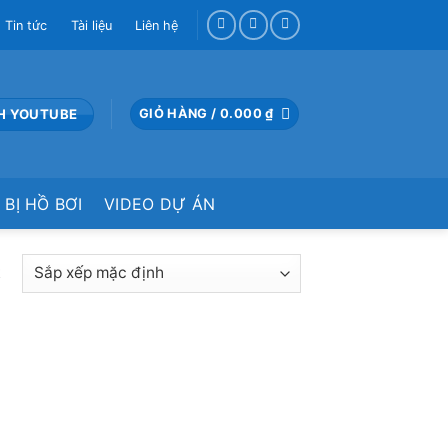
Tin tức
Tài liệu
Liên hệ
H YOUTUBE
GIỎ HÀNG /
0.000
₫
 BỊ HỒ BƠI
VIDEO DỰ ÁN
t