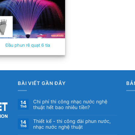
Đầu phun rẽ quạt 6 tia
BÀI VIẾT GẦN ĐÂY
BẢ
Chi phí thi công nhạc nước nghệ
14
Th6
thuật hết bao nhiêu tiền?
Thiết kế ​- thi công đài phun nước,
14
Th6
nhạc nước nghệ thuật