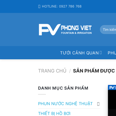
Skip
HOTLINE: 0927 786 768
to
content
Tìm
kiếm:
TƯỚI CẢNH QUAN
PH
TRANG CHỦ
/
SẢN PHẨM ĐƯỢC 
DANH MỤC SẢN PHẨM
PHUN NƯỚC NGHỆ THUẬT
THIẾT BỊ HỒ BƠI