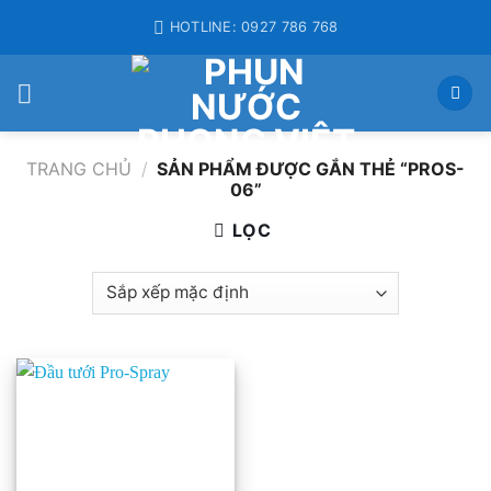
Skip
HOTLINE: 0927 786 768
to
content
TRANG CHỦ
/
SẢN PHẨM ĐƯỢC GẮN THẺ “PROS-
06”
LỌC