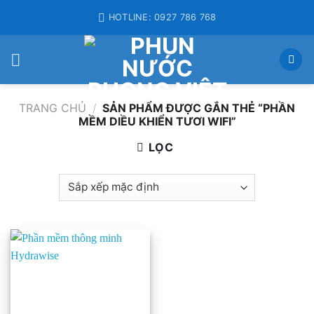
Skip
HOTLINE: 0927 786 768
to
content
TRANG CHỦ
/
SẢN PHẨM ĐƯỢC GẮN THẺ “PHẦN
MỀM DIỀU KHIỂN TƯƠI WIFI”
LỌC