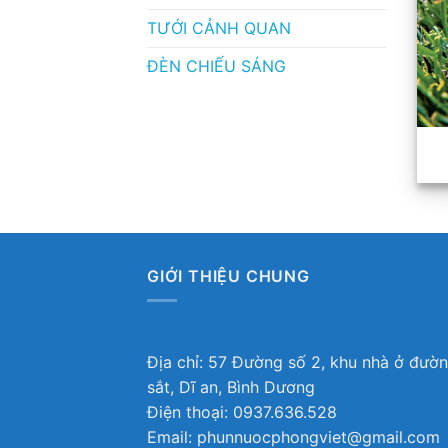
TƯỚI CẢNH QUAN
ĐÈN CHIẾU SÁNG
GIỚI THIỆU CHUNG
Địa chỉ: 57 Đường số 2, khu nhà ở đườ
sắt, Dĩ an, Bình Dương
Điện thoại: 0937.636.528
Email: phunnuocphongviet@gmail.com