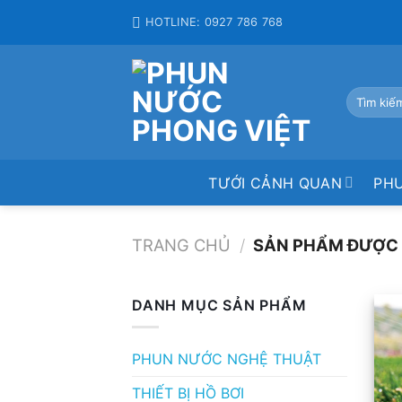
Skip
HOTLINE: 0927 786 768
to
content
Tìm
kiếm:
TƯỚI CẢNH QUAN
PH
TRANG CHỦ
/
SẢN PHẨM ĐƯỢC 
DANH MỤC SẢN PHẨM
PHUN NƯỚC NGHỆ THUẬT
THIẾT BỊ HỒ BƠI