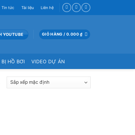
Tin tức
Tài liệu
Liên hệ
H YOUTUBE
GIỎ HÀNG /
0.000
₫
 BỊ HỒ BƠI
VIDEO DỰ ÁN
t