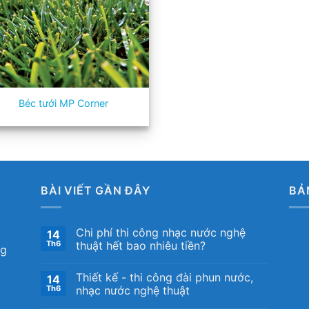
Béc tưới MP Corner
BÀI VIẾT GẦN ĐÂY
BẢ
Chi phí thi công nhạc nước nghệ
14
Th6
thuật hết bao nhiêu tiền?
ng
Thiết kế ​- thi công đài phun nước,
14
Th6
nhạc nước nghệ thuật