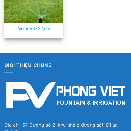
Béc tưới MP Strip
GIỚI THIỆU CHUNG
Địa chỉ: 57 Đường số 2, khu nhà ở đường sắt, Dĩ an,