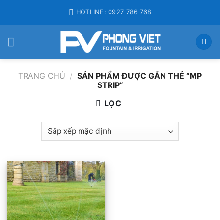
Skip
HOTLINE: 0927 786 768
to
content
TRANG CHỦ
/
SẢN PHẨM ĐƯỢC GẮN THẺ “MP
STRIP”
LỌC