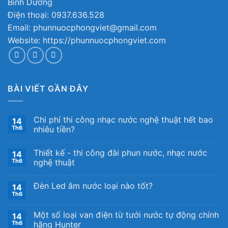
Bình Dương
Điện thoại: 0937.636.528
Email: phunnuocphongviet@gmail.com
Website: https://phunnuocphongviet.com
BÀI VIẾT GẦN ĐÂY
Chi phí thi công nhạc nước nghệ thuật hết bao
14
Th6
nhiêu tiền?
Thiết kế ​- thi công đài phun nước, nhạc nước
14
Th6
nghệ thuật
Đèn Led âm nước loại nào tốt?
14
Th6
Một số loại van điện từ tưới nước tự động chính
14
Th6
hãng Hunter