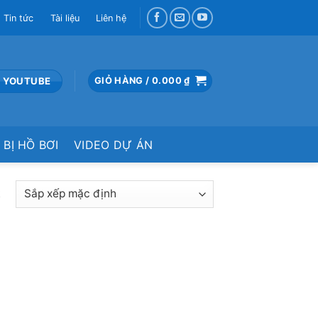
Tin tức
Tài liệu
Liên hệ
 YOUTUBE
GIỎ HÀNG /
0.000
₫
 BỊ HỒ BƠI
VIDEO DỰ ÁN
t