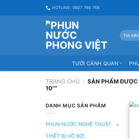
Skip
HOTLINE: 0927 786 768
to
content
Tìm
kiếm:
TƯỚI CẢNH QUAN
PH
TRANG CHỦ
/
SẢN PHẨM ĐƯỢC 
10''”
DANH MỤC SẢN PHẨM
PHUN NƯỚC NGHỆ THUẬT
THIẾT BỊ HỒ BƠI