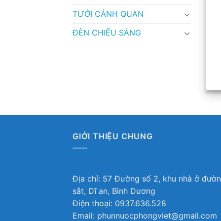
TƯỚI CẢNH QUAN
ĐÈN CHIẾU SÁNG
GIỚI THIỆU CHUNG
Địa chỉ: 57 Đường số 2, khu nhà ở đườ
sắt, Dĩ an, Bình Dương
Điện thoại: 0937.636.528
Email: phunnuocphongviet@gmail.com