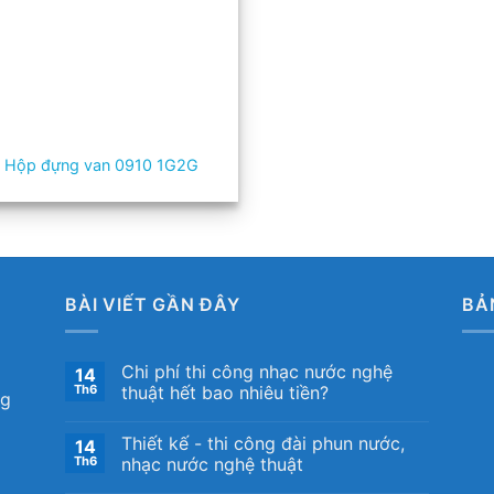
Hộp đựng van 0910 1G2G
BÀI VIẾT GẦN ĐÂY
BẢ
Chi phí thi công nhạc nước nghệ
14
Th6
thuật hết bao nhiêu tiền?
ng
Thiết kế ​- thi công đài phun nước,
14
Th6
nhạc nước nghệ thuật