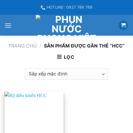
Skip
HOTLINE: 0927 786 768
to
content
TRANG CHỦ
/
SẢN PHẨM ĐƯỢC GẮN THẺ “HCC”
LỌC