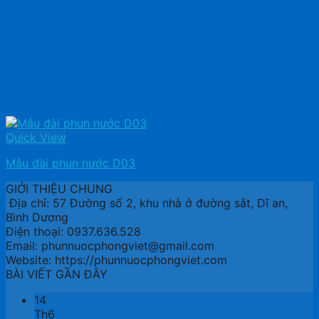
Quick View
Mẫu đài phun nước D03
GIỚI THIỆU CHUNG
Địa chỉ: 57 Đường số 2, khu nhà ở đường sắt, Dĩ an,
Bình Dương
Điện thoại: 0937.636.528
Email: phunnuocphongviet@gmail.com
Website: https://phunnuocphongviet.com
BÀI VIẾT GẦN ĐÂY
14
Th6