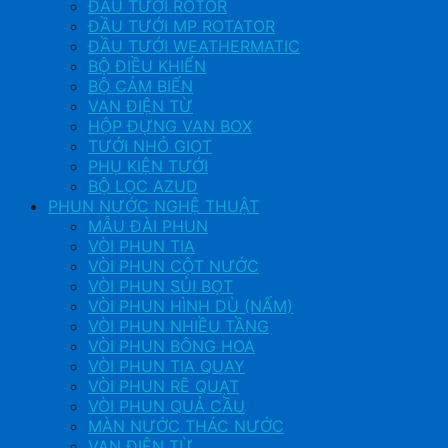
ĐẦU TƯỚI ROTOR
ĐẦU TƯỚI MP ROTATOR
ĐẦU TƯỚI WEATHERMATIC
BỘ ĐIỀU KHIỂN
BỘ CẢM BIẾN
VAN ĐIỆN TỪ
HỘP ĐỰNG VAN BOX
TƯỚI NHỎ GIỌT
PHỤ KIỆN TƯỚI
BỘ LỌC AZUD
PHUN NƯỚC NGHỆ THUẬT
MẪU ĐÀI PHUN
VÒI PHUN TIA
VÒI PHUN CỘT NƯỚC
VÒI PHUN SỦI BỌT
VÒI PHUN HÌNH DÙ (NẤM)
VÒI PHUN NHIỀU TẦNG
VÒI PHUN BÔNG HOA
VÒI PHUN TIA QUAY
VÒI PHUN RẼ QUẠT
VÒI PHUN QUẢ CẦU
MÀN NƯỚC THÁC NƯỚC
VAN ĐIỆN TỪ