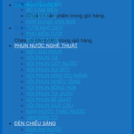
BỘ ĐIỀU KHIỂN
Giỏ hàng /
0.000
₫
BỘ CẢM BIẾN
Chưa có sản phẩm trong giỏ hàng.
VAN ĐIỆN TỪ
HỘP ĐỰNG VAN BOX
TƯỚI NHỎ GIỌT
Giỏ hàng
PHỤ KIỆN TƯỚI
BỘ LỌC AZUD
Chưa có sản phẩm trong giỏ hàng.
PHUN NƯỚC NGHỆ THUẬT
MẪU ĐÀI PHUN
VÒI PHUN TIA
VÒI PHUN CỘT NƯỚC
VÒI PHUN SỦI BỌT
VÒI PHUN HÌNH DÙ (NẤM)
VÒI PHUN NHIỀU TẦNG
VÒI PHUN BÔNG HOA
VÒI PHUN TIA QUAY
VÒI PHUN RẼ QUẠT
VÒI PHUN QUẢ CẦU
MÀN NƯỚC THÁC NƯỚC
VAN ĐIỆN TỪ
ĐÈN CHIẾU SÁNG
ĐÈN ÂM NƯỚC