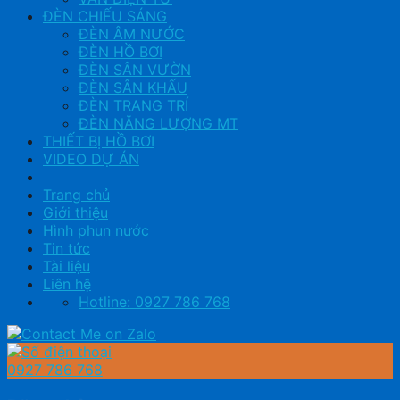
ĐÈN CHIẾU SÁNG
ĐÈN ÂM NƯỚC
ĐÈN HỒ BƠI
ĐÈN SÂN VƯỜN
ĐÈN SÂN KHẤU
ĐÈN TRANG TRÍ
ĐÈN NĂNG LƯỢNG MT
THIẾT BỊ HỒ BƠI
VIDEO DỰ ÁN
Trang chủ
Giới thiệu
Hình phun nước
Tin tức
Tài liệu
Liên hệ
Hotline: 0927 786 768
0927 786 768