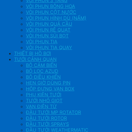
VÒI PHUN 3 TẦNG
VÒI PHUN BÔNG HOA
VÒI PHUN CỘT NƯỚC
VÒI PHUN HÌNH DÙ (NẤM)
VÒI PHUN QUẢ CẦU
VÒI PHUN RẼ QUẠT
VÒI PHUN SỦI BỌT
VÒI PHUN TIA
VÒI PHUN TIA QUAY
THIẾT BỊ HỒ BƠI
TƯỚI CẢNH QUAN
BỘ CẢM BIẾN
BỘ LỌC AZUD
BỘ ĐIỀU KHIỂN
HẸN GIỜ DÙNG PIN
HỘP ĐỰNG VAN BOX
PHỤ KIỆN TƯỚI
TƯỚI NHỎ GIỌT
VAN ĐIỆN TỪ
ĐẦU TƯỚI MP ROTATOR
ĐẦU TƯỚI ROTOR
ĐẦU TƯỚI SPRAYS
ĐẦU TƯỚI WEATHERMATIC