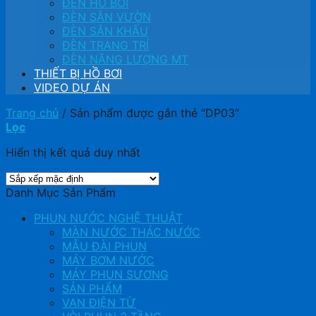
ĐÈN HỒ BƠI
ĐÈN SÂN VƯỜN
ĐÈN SÂN KHẤU
ĐÈN TRANG TRÍ
ĐÈN NĂNG LƯỢNG MT
THIẾT BỊ HỒ BƠI
VIDEO DỰ ÁN
Trang chủ
/
Sản phẩm được gắn thẻ “DP03”
Lọc
Hiển thị kết quả duy nhất
Danh Mục Sản Phẩm
PHUN NƯỚC NGHỆ THUẬT
MÀN NƯỚC THÁC NƯỚC
MẪU ĐÀI PHUN
MÁY BƠM NƯỚC
MÁY PHUN SƯƠNG
SẢN PHẨM
VAN ĐIỆN TỪ