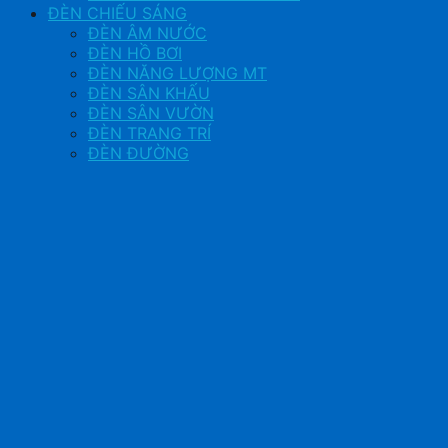
ĐÈN CHIẾU SÁNG
ĐÈN ÂM NƯỚC
ĐÈN HỒ BƠI
ĐÈN NĂNG LƯỢNG MT
ĐÈN SÂN KHẤU
ĐÈN SÂN VƯỜN
ĐÈN TRANG TRÍ
ĐÈN ĐƯỜNG