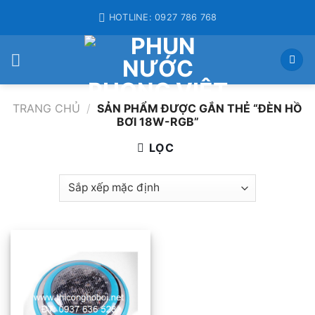
Skip
HOTLINE: 0927 786 768
to
content
TRANG CHỦ
/
SẢN PHẨM ĐƯỢC GẮN THẺ “ĐÈN HỒ
BƠI 18W-RGB”
LỌC