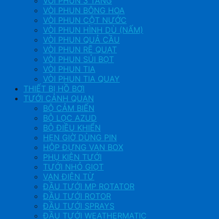
VÒI PHUN 3 TẦNG
VÒI PHUN BÔNG HOA
VÒI PHUN CỘT NƯỚC
VÒI PHUN HÌNH DÙ (NẤM)
VÒI PHUN QUẢ CẦU
VÒI PHUN RẼ QUẠT
VÒI PHUN SỦI BỌT
VÒI PHUN TIA
VÒI PHUN TIA QUAY
THIẾT BỊ HỒ BƠI
TƯỚI CẢNH QUAN
BỘ CẢM BIẾN
BỘ LỌC AZUD
BỘ ĐIỀU KHIỂN
HẸN GIỜ DÙNG PIN
HỘP ĐỰNG VAN BOX
PHỤ KIỆN TƯỚI
TƯỚI NHỎ GIỌT
VAN ĐIỆN TỪ
ĐẦU TƯỚI MP ROTATOR
ĐẦU TƯỚI ROTOR
ĐẦU TƯỚI SPRAYS
ĐẦU TƯỚI WEATHERMATIC