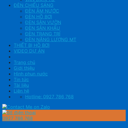
ĐÈN CHIẾU SÁNG
ĐÈN ÂM NƯỚC
ĐÈN HỒ BƠI
ĐÈN SÂN VƯỜN
ĐÈN SÂN KHẤU
ĐÈN TRANG TRÍ
ĐÈN NĂNG LƯỢNG MT
THIẾT BỊ HỒ BƠI
VIDEO DỰ ÁN
Trang chủ
Giới thiệu
Hình phun nước
Tin tức
Tài liệu
Liên hệ
Hotline: 0927 786 768
0927 786 768