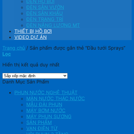
ĐÈN HỒ BƠI
ĐÈN SÂN VƯỜN
ĐÈN SÂN KHẤU
ĐÈN TRANG TRÍ
ĐÈN NĂNG LƯỢNG MT
THIẾT BỊ HỒ BƠI
VIDEO DỰ ÁN
Trang chủ
/
Sản phẩm được gắn thẻ “Đầu tưới Sprays”
Lọc
Hiển thị kết quả duy nhất
Danh Mục Sản Phẩm
PHUN NƯỚC NGHỆ THUẬT
MÀN NƯỚC THÁC NƯỚC
MẪU ĐÀI PHUN
MÁY BƠM NƯỚC
MÁY PHUN SƯƠNG
SẢN PHẨM
VAN ĐIỆN TỪ