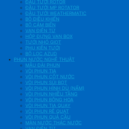
ĐẦU TƯỚI ROTOR
ĐẦU TƯỚI MP ROTATOR
ĐẦU TƯỚI WEATHERMATIC
BỘ ĐIỀU KHIỂN
BỘ CẢM BIẾN
VAN ĐIỆN TỪ
HỘP ĐỰNG VAN BOX
TƯỚI NHỎ GIỌT
PHỤ KIỆN TƯỚI
BỘ LỌC AZUD
PHUN NƯỚC NGHỆ THUẬT
MẪU ĐÀI PHUN
VÒI PHUN TIA
VÒI PHUN CỘT NƯỚC
VÒI PHUN SỦI BỌT
VÒI PHUN HÌNH DÙ (NẤM)
VÒI PHUN NHIỀU TẦNG
VÒI PHUN BÔNG HOA
VÒI PHUN TIA QUAY
VÒI PHUN RẼ QUẠT
VÒI PHUN QUẢ CẦU
MÀN NƯỚC THÁC NƯỚC
VAN ĐIỆN TỪ