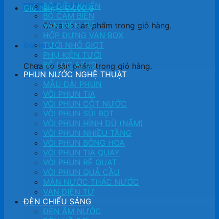
BỘ ĐIỀU KHIỂN
Giỏ hàng /
0.000
₫
BỘ CẢM BIẾN
Chưa có sản phẩm trong giỏ hàng.
VAN ĐIỆN TỪ
HỘP ĐỰNG VAN BOX
TƯỚI NHỎ GIỌT
Giỏ hàng
PHỤ KIỆN TƯỚI
BỘ LỌC AZUD
Chưa có sản phẩm trong giỏ hàng.
PHUN NƯỚC NGHỆ THUẬT
MẪU ĐÀI PHUN
VÒI PHUN TIA
VÒI PHUN CỘT NƯỚC
VÒI PHUN SỦI BỌT
VÒI PHUN HÌNH DÙ (NẤM)
VÒI PHUN NHIỀU TẦNG
VÒI PHUN BÔNG HOA
VÒI PHUN TIA QUAY
VÒI PHUN RẼ QUẠT
VÒI PHUN QUẢ CẦU
MÀN NƯỚC THÁC NƯỚC
VAN ĐIỆN TỪ
ĐÈN CHIẾU SÁNG
ĐÈN ÂM NƯỚC