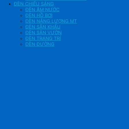
ĐÈN CHIẾU SÁNG
ĐÈN ÂM NƯỚC
ĐÈN HỒ BƠI
ĐÈN NĂNG LƯỢNG MT
ĐÈN SÂN KHẤU
ĐÈN SÂN VƯỜN
ĐÈN TRANG TRÍ
ĐÈN ĐƯỜNG