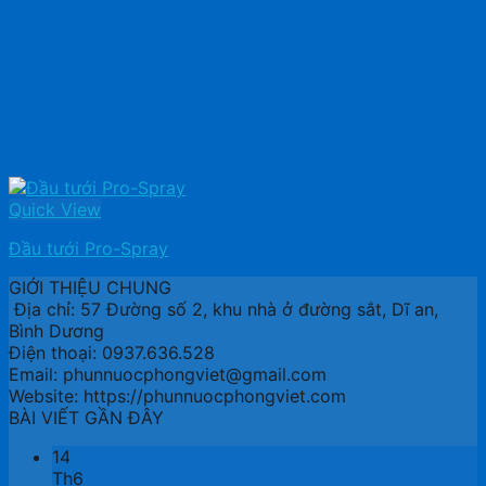
Quick View
Đầu tưới Pro-Spray
GIỚI THIỆU CHUNG
Địa chỉ: 57 Đường số 2, khu nhà ở đường sắt, Dĩ an,
Bình Dương
Điện thoại: 0937.636.528
Email: phunnuocphongviet@gmail.com
Website: https://phunnuocphongviet.com
BÀI VIẾT GẦN ĐÂY
14
Th6