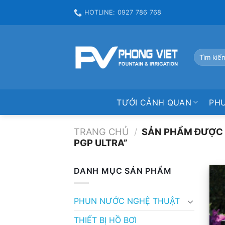
Skip
HOTLINE: 0927 786 768
to
content
Tìm
kiếm:
TƯỚI CẢNH QUAN
PH
TRANG CHỦ
/
SẢN PHẨM ĐƯỢC 
PGP ULTRA”
DANH MỤC SẢN PHẨM
PHUN NƯỚC NGHỆ THUẬT
THIẾT BỊ HỒ BƠI