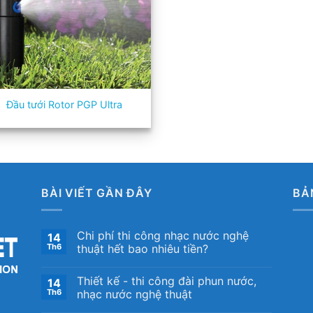
Đầu tưới Rotor PGP Ultra
BÀI VIẾT GẦN ĐÂY
BẢ
Chi phí thi công nhạc nước nghệ
14
Th6
thuật hết bao nhiêu tiền?
Thiết kế ​- thi công đài phun nước,
14
Th6
nhạc nước nghệ thuật