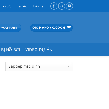
Tin tức
Tài liệu
Liên hệ
 YOUTUBE
GIỎ HÀNG /
0.000
₫
 BỊ HỒ BƠI
VIDEO DỰ ÁN
t