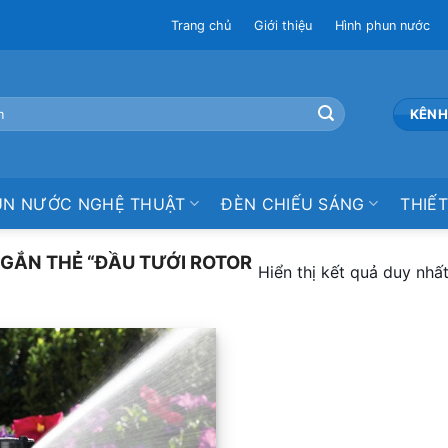
Trang chủ
Giới thiệu
Hình phun nước
KÊNH
UN NƯỚC NGHỆ THUẬT
ĐÈN CHIẾU SÁNG
THIẾT
GẮN THẺ “ĐẦU TƯỚI ROTOR
Hiển thị kết quả duy nhấ