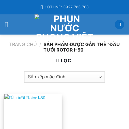
Skip
HOTLINE: 0927 786 768
to
content
TRANG CHỦ
/
SẢN PHẨM ĐƯỢC GẮN THẺ “ĐẦU
TƯỚI ROTOR I-50”
LỌC