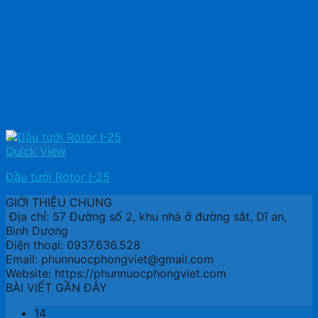
Quick View
Đầu tưới Rotor I-25
GIỚI THIỆU CHUNG
Địa chỉ: 57 Đường số 2, khu nhà ở đường sắt, Dĩ an,
Bình Dương
Điện thoại: 0937.636.528
Email: phunnuocphongviet@gmail.com
Website: https://phunnuocphongviet.com
BÀI VIẾT GẦN ĐÂY
14