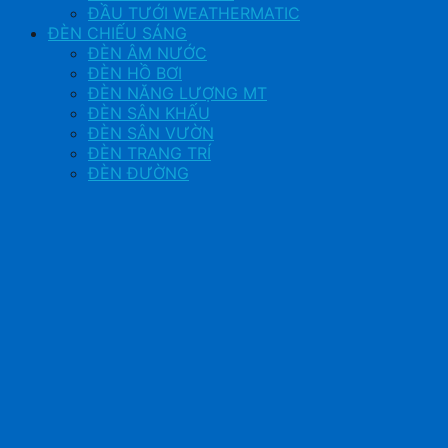
ĐẦU TƯỚI WEATHERMATIC
ĐÈN CHIẾU SÁNG
ĐÈN ÂM NƯỚC
ĐÈN HỒ BƠI
ĐÈN NĂNG LƯỢNG MT
ĐÈN SÂN KHẤU
ĐÈN SÂN VƯỜN
ĐÈN TRANG TRÍ
ĐÈN ĐƯỜNG