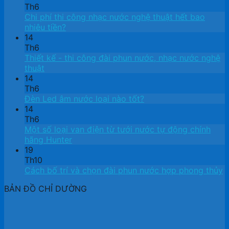
Th6
Chi phí thi công nhạc nước nghệ thuật hết bao
nhiêu tiền?
14
Th6
Thiết kế ​- thi công đài phun nước, nhạc nước nghệ
thuật
14
Th6
Đèn Led âm nước loại nào tốt?
14
Th6
Một số loại van điện từ tưới nước tự động chính
hãng Hunter
19
Th10
Cách bố trí và chọn đài phun nước hợp phong thủy
BẢN ĐỒ CHỈ DƯỜNG