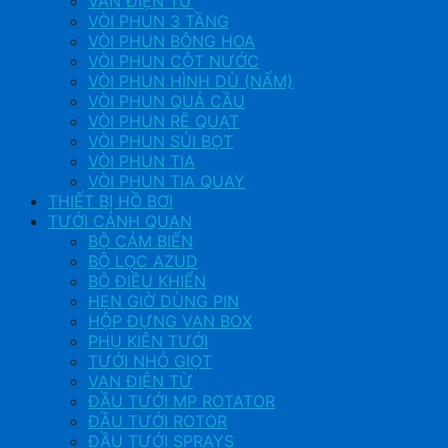
VAN ĐIỆN TỪ
VÒI PHUN 3 TẦNG
VÒI PHUN BÔNG HOA
VÒI PHUN CỘT NƯỚC
VÒI PHUN HÌNH DÙ (NẤM)
VÒI PHUN QUẢ CẦU
VÒI PHUN RẼ QUẠT
VÒI PHUN SỦI BỌT
VÒI PHUN TIA
VÒI PHUN TIA QUAY
THIẾT BỊ HỒ BƠI
TƯỚI CẢNH QUAN
BỘ CẢM BIẾN
BỘ LỌC AZUD
BỘ ĐIỀU KHIỂN
HẸN GIỜ DÙNG PIN
HỘP ĐỰNG VAN BOX
PHỤ KIỆN TƯỚI
TƯỚI NHỎ GIỌT
VAN ĐIỆN TỪ
ĐẦU TƯỚI MP ROTATOR
ĐẦU TƯỚI ROTOR
ĐẦU TƯỚI SPRAYS