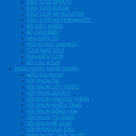
ĐẦU TƯỚI SPRAYS
ĐẦU TƯỚI ROTOR
ĐẦU TƯỚI MP ROTATOR
ĐẦU TƯỚI WEATHERMATIC
BỘ ĐIỀU KHIỂN
BỘ CẢM BIẾN
VAN ĐIỆN TỪ
HỘP ĐỰNG VAN BOX
TƯỚI NHỎ GIỌT
PHỤ KIỆN TƯỚI
BỘ LỌC AZUD
PHUN NƯỚC NGHỆ THUẬT
MẪU ĐÀI PHUN
VÒI PHUN TIA
VÒI PHUN CỘT NƯỚC
VÒI PHUN SỦI BỌT
VÒI PHUN HÌNH DÙ (NẤM)
VÒI PHUN NHIỀU TẦNG
VÒI PHUN BÔNG HOA
VÒI PHUN TIA QUAY
VÒI PHUN RẼ QUẠT
VÒI PHUN QUẢ CẦU
MÀN NƯỚC THÁC NƯỚC