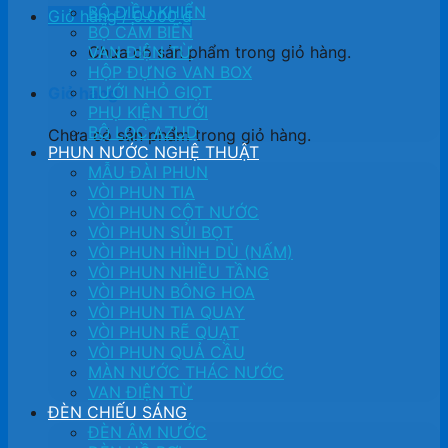
BỘ ĐIỀU KHIỂN
Giỏ hàng /
0.000
₫
BỘ CẢM BIẾN
Chưa có sản phẩm trong giỏ hàng.
VAN ĐIỆN TỪ
HỘP ĐỰNG VAN BOX
TƯỚI NHỎ GIỌT
Giỏ hàng
PHỤ KIỆN TƯỚI
BỘ LỌC AZUD
Chưa có sản phẩm trong giỏ hàng.
PHUN NƯỚC NGHỆ THUẬT
MẪU ĐÀI PHUN
VÒI PHUN TIA
VÒI PHUN CỘT NƯỚC
VÒI PHUN SỦI BỌT
VÒI PHUN HÌNH DÙ (NẤM)
VÒI PHUN NHIỀU TẦNG
VÒI PHUN BÔNG HOA
VÒI PHUN TIA QUAY
VÒI PHUN RẼ QUẠT
VÒI PHUN QUẢ CẦU
MÀN NƯỚC THÁC NƯỚC
VAN ĐIỆN TỪ
ĐÈN CHIẾU SÁNG
ĐÈN ÂM NƯỚC