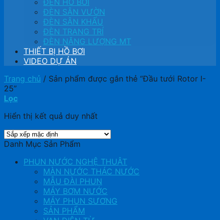
ĐÈN HỒ BƠI
ĐÈN SÂN VƯỜN
ĐÈN SÂN KHẤU
ĐÈN TRANG TRÍ
ĐÈN NĂNG LƯỢNG MT
THIẾT BỊ HỒ BƠI
VIDEO DỰ ÁN
Trang chủ
/
Sản phẩm được gắn thẻ “Đầu tưới Rotor I-
25”
Lọc
Hiển thị kết quả duy nhất
Danh Mục Sản Phẩm
PHUN NƯỚC NGHỆ THUẬT
MÀN NƯỚC THÁC NƯỚC
MẪU ĐÀI PHUN
MÁY BƠM NƯỚC
MÁY PHUN SƯƠNG
SẢN PHẨM