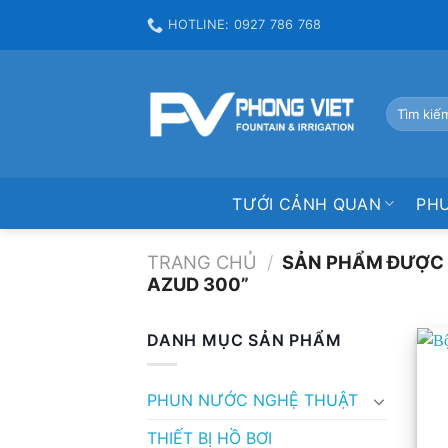
Skip
HOTLINE: 0927 786 768
to
content
Tìm
kiếm:
TƯỚI CẢNH QUAN
PH
TRANG CHỦ
/
SẢN PHẨM ĐƯỢC G
AZUD 300”
DANH MỤC SẢN PHẨM
PHUN NƯỚC NGHỆ THUẬT
THIẾT BỊ HỒ BƠI