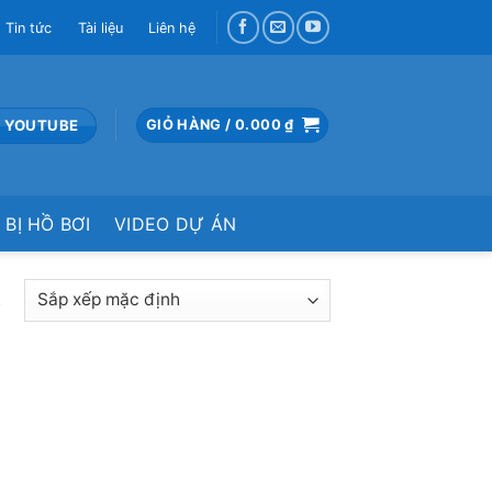
Tin tức
Tài liệu
Liên hệ
 YOUTUBE
GIỎ HÀNG /
0.000
₫
 BỊ HỒ BƠI
VIDEO DỰ ÁN
t