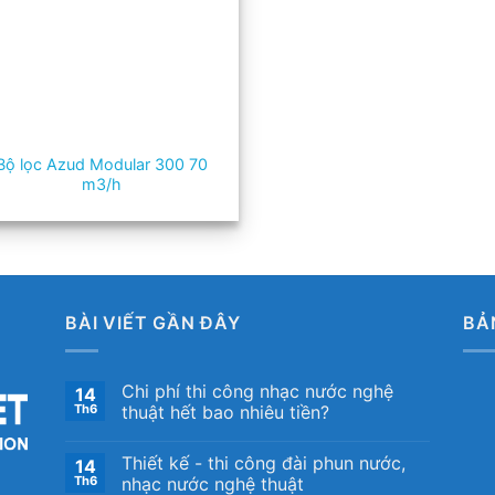
Bộ lọc Azud Modular 300 70
m3/h
BÀI VIẾT GẦN ĐÂY
BẢ
Chi phí thi công nhạc nước nghệ
14
Th6
thuật hết bao nhiêu tiền?
Thiết kế ​- thi công đài phun nước,
14
Th6
nhạc nước nghệ thuật