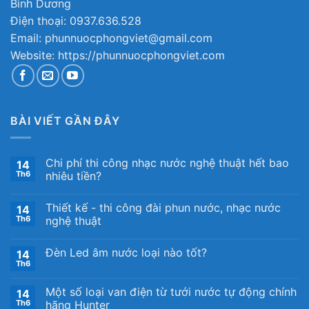
Bình Dương
Điện thoại: 0937.636.528
Email: phunnuocphongviet@gmail.com
Website: https://phunnuocphongviet.com
BÀI VIẾT GẦN ĐÂY
Chi phí thi công nhạc nước nghệ thuật hết bao
14
Th6
nhiêu tiền?
Thiết kế ​- thi công đài phun nước, nhạc nước
14
Th6
nghệ thuật
Đèn Led âm nước loại nào tốt?
14
Th6
Một số loại van điện từ tưới nước tự động chính
14
Th6
hãng Hunter