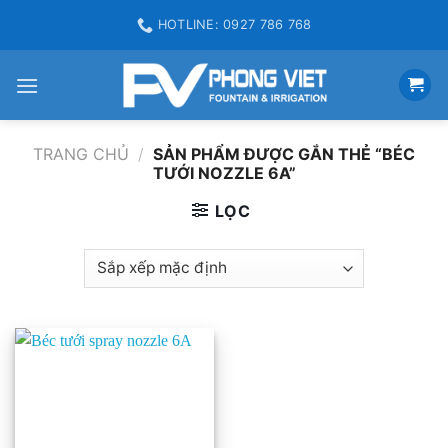
Skip
HOTLINE: 0927 786 768
to
content
TRANG CHỦ
/
SẢN PHẨM ĐƯỢC GẮN THẺ “BÉC
TƯỚI NOZZLE 6A”
LỌC