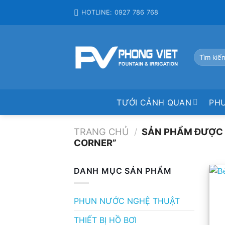
Skip
HOTLINE: 0927 786 768
to
content
Tìm
kiếm:
TƯỚI CẢNH QUAN
PH
TRANG CHỦ
/
SẢN PHẨM ĐƯỢC 
CORNER”
DANH MỤC SẢN PHẨM
PHUN NƯỚC NGHỆ THUẬT
THIẾT BỊ HỒ BƠI