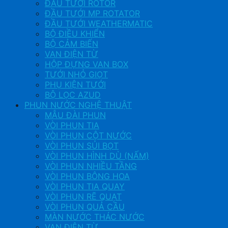
ĐẦU TƯỚI ROTOR
ĐẦU TƯỚI MP ROTATOR
ĐẦU TƯỚI WEATHERMATIC
BỘ ĐIỀU KHIỂN
BỘ CẢM BIẾN
VAN ĐIỆN TỪ
HỘP ĐỰNG VAN BOX
TƯỚI NHỎ GIỌT
PHỤ KIỆN TƯỚI
BỘ LỌC AZUD
PHUN NƯỚC NGHỆ THUẬT
MẪU ĐÀI PHUN
VÒI PHUN TIA
VÒI PHUN CỘT NƯỚC
VÒI PHUN SỦI BỌT
VÒI PHUN HÌNH DÙ (NẤM)
VÒI PHUN NHIỀU TẦNG
VÒI PHUN BÔNG HOA
VÒI PHUN TIA QUAY
VÒI PHUN RẼ QUẠT
VÒI PHUN QUẢ CẦU
MÀN NƯỚC THÁC NƯỚC
VAN ĐIỆN TỪ