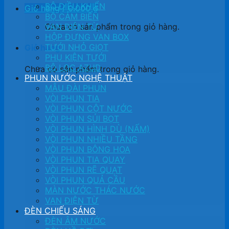
BỘ ĐIỀU KHIỂN
Giỏ hàng /
0.000
₫
BỘ CẢM BIẾN
Chưa có sản phẩm trong giỏ hàng.
VAN ĐIỆN TỪ
HỘP ĐỰNG VAN BOX
TƯỚI NHỎ GIỌT
Giỏ hàng
PHỤ KIỆN TƯỚI
BỘ LỌC AZUD
Chưa có sản phẩm trong giỏ hàng.
PHUN NƯỚC NGHỆ THUẬT
MẪU ĐÀI PHUN
VÒI PHUN TIA
VÒI PHUN CỘT NƯỚC
VÒI PHUN SỦI BỌT
VÒI PHUN HÌNH DÙ (NẤM)
VÒI PHUN NHIỀU TẦNG
VÒI PHUN BÔNG HOA
VÒI PHUN TIA QUAY
VÒI PHUN RẼ QUẠT
VÒI PHUN QUẢ CẦU
MÀN NƯỚC THÁC NƯỚC
VAN ĐIỆN TỪ
ĐÈN CHIẾU SÁNG
ĐÈN ÂM NƯỚC