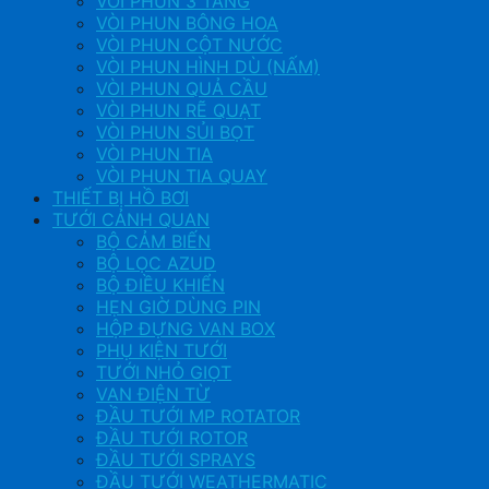
VÒI PHUN 3 TẦNG
VÒI PHUN BÔNG HOA
VÒI PHUN CỘT NƯỚC
VÒI PHUN HÌNH DÙ (NẤM)
VÒI PHUN QUẢ CẦU
VÒI PHUN RẼ QUẠT
VÒI PHUN SỦI BỌT
VÒI PHUN TIA
VÒI PHUN TIA QUAY
THIẾT BỊ HỒ BƠI
TƯỚI CẢNH QUAN
BỘ CẢM BIẾN
BỘ LỌC AZUD
BỘ ĐIỀU KHIỂN
HẸN GIỜ DÙNG PIN
HỘP ĐỰNG VAN BOX
PHỤ KIỆN TƯỚI
TƯỚI NHỎ GIỌT
VAN ĐIỆN TỪ
ĐẦU TƯỚI MP ROTATOR
ĐẦU TƯỚI ROTOR
ĐẦU TƯỚI SPRAYS
ĐẦU TƯỚI WEATHERMATIC