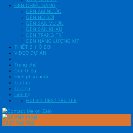
ĐÈN CHIẾU SÁNG
ĐÈN ÂM NƯỚC
ĐÈN HỒ BƠI
ĐÈN SÂN VƯỜN
ĐÈN SÂN KHẤU
ĐÈN TRANG TRÍ
ĐÈN NĂNG LƯỢNG MT
THIẾT BỊ HỒ BƠI
VIDEO DỰ ÁN
Trang chủ
Giới thiệu
Hình phun nước
Tin tức
Tài liệu
Liên hệ
Hotline: 0927 786 768
0927 786 768