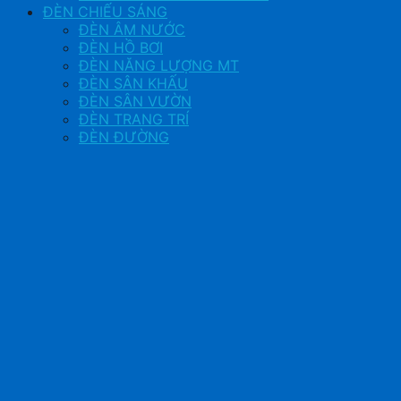
ĐÈN CHIẾU SÁNG
ĐÈN ÂM NƯỚC
ĐÈN HỒ BƠI
ĐÈN NĂNG LƯỢNG MT
ĐÈN SÂN KHẤU
ĐÈN SÂN VƯỜN
ĐÈN TRANG TRÍ
ĐÈN ĐƯỜNG