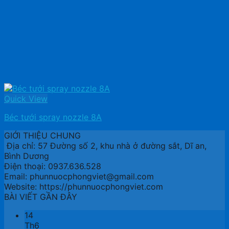
Quick View
Béc tưới spray nozzle 8A
GIỚI THIỆU CHUNG
Địa chỉ: 57 Đường số 2, khu nhà ở đường sắt, Dĩ an,
Bình Dương
Điện thoại: 0937.636.528
Email: phunnuocphongviet@gmail.com
Website: https://phunnuocphongviet.com
BÀI VIẾT GẦN ĐÂY
14
Th6