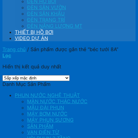
ĐÈN HỒ BƠI
ĐÈN SÂN VƯỜN
ĐÈN SÂN KHẤU
ĐÈN TRANG TRÍ
ĐÈN NĂNG LƯỢNG MT
THIẾT BỊ HỒ BƠI
VIDEO DỰ ÁN
Trang chủ
/
Sản phẩm được gắn thẻ “béc tưới 8A”
Lọc
Hiển thị kết quả duy nhất
Danh Mục Sản Phẩm
PHUN NƯỚC NGHỆ THUẬT
MÀN NƯỚC THÁC NƯỚC
MẪU ĐÀI PHUN
MÁY BƠM NƯỚC
MÁY PHUN SƯƠNG
SẢN PHẨM
VAN ĐIỆN TỪ