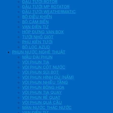
ĐẦU TƯỚI ROTOR
ĐẦU TƯỚI MP ROTATOR
ĐẦU TƯỚI WEATHERMATIC
BỘ ĐIỀU KHIỂN
BỘ CẢM BIẾN
VAN ĐIỆN TỪ
HỘP ĐỰNG VAN BOX
TƯỚI NHỎ GIỌT
PHỤ KIỆN TƯỚI
BỘ LỌC AZUD
PHUN NƯỚC NGHỆ THUẬT
MẪU ĐÀI PHUN
VÒI PHUN TIA
VÒI PHUN CỘT NƯỚC
VÒI PHUN SỦI BỌT
VÒI PHUN HÌNH DÙ (NẤM)
VÒI PHUN NHIỀU TẦNG
VÒI PHUN BÔNG HOA
VÒI PHUN TIA QUAY
VÒI PHUN RẼ QUẠT
VÒI PHUN QUẢ CẦU
MÀN NƯỚC THÁC NƯỚC
VAN ĐIỆN TỪ