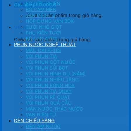
BỘ ĐIỀU KHIỂN
Giỏ hàng /
0.000
₫
BỘ CẢM BIẾN
Chưa có sản phẩm trong giỏ hàng.
VAN ĐIỆN TỪ
HỘP ĐỰNG VAN BOX
TƯỚI NHỎ GIỌT
Giỏ hàng
PHỤ KIỆN TƯỚI
BỘ LỌC AZUD
Chưa có sản phẩm trong giỏ hàng.
PHUN NƯỚC NGHỆ THUẬT
MẪU ĐÀI PHUN
VÒI PHUN TIA
VÒI PHUN CỘT NƯỚC
VÒI PHUN SỦI BỌT
VÒI PHUN HÌNH DÙ (NẤM)
VÒI PHUN NHIỀU TẦNG
VÒI PHUN BÔNG HOA
VÒI PHUN TIA QUAY
VÒI PHUN RẼ QUẠT
VÒI PHUN QUẢ CẦU
MÀN NƯỚC THÁC NƯỚC
VAN ĐIỆN TỪ
ĐÈN CHIẾU SÁNG
ĐÈN ÂM NƯỚC