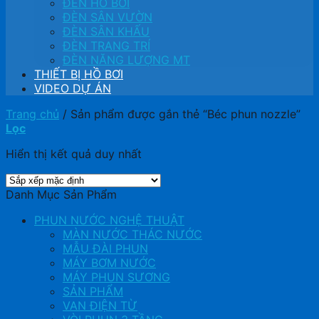
ĐÈN HỒ BƠI
ĐÈN SÂN VƯỜN
ĐÈN SÂN KHẤU
ĐÈN TRANG TRÍ
ĐÈN NĂNG LƯỢNG MT
THIẾT BỊ HỒ BƠI
VIDEO DỰ ÁN
Trang chủ
/
Sản phẩm được gắn thẻ “Béc phun nozzle”
Lọc
Hiển thị kết quả duy nhất
Danh Mục Sản Phẩm
PHUN NƯỚC NGHỆ THUẬT
MÀN NƯỚC THÁC NƯỚC
MẪU ĐÀI PHUN
MÁY BƠM NƯỚC
MÁY PHUN SƯƠNG
SẢN PHẨM
VAN ĐIỆN TỪ