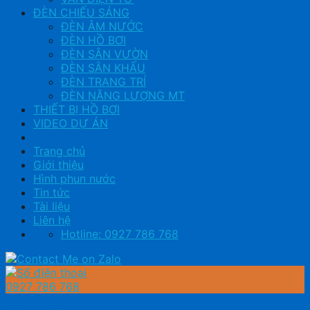
ĐÈN CHIẾU SÁNG
ĐÈN ÂM NƯỚC
ĐÈN HỒ BƠI
ĐÈN SÂN VƯỜN
ĐÈN SÂN KHẤU
ĐÈN TRANG TRÍ
ĐÈN NĂNG LƯỢNG MT
THIẾT BỊ HỒ BƠI
VIDEO DỰ ÁN
Trang chủ
Giới thiệu
Hình phun nước
Tin tức
Tài liệu
Liên hệ
Hotline: 0927 786 768
0927 786 768