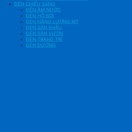
ĐÈN CHIẾU SÁNG
ĐÈN ÂM NƯỚC
ĐÈN HỒ BƠI
ĐÈN NĂNG LƯỢNG MT
ĐÈN SÂN KHẤU
ĐÈN SÂN VƯỜN
ĐÈN TRANG TRÍ
ĐÈN ĐƯỜNG