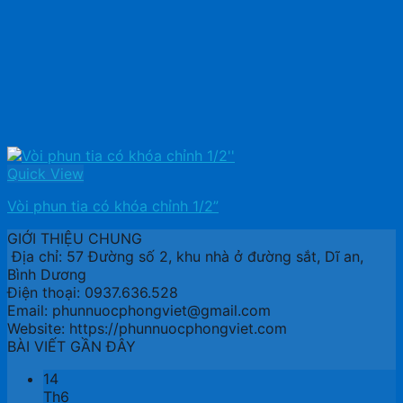
Quick View
Vòi phun tia có khóa chỉnh 1/2”
GIỚI THIỆU CHUNG
Địa chỉ: 57 Đường số 2, khu nhà ở đường sắt, Dĩ an,
Bình Dương
Điện thoại: 0937.636.528
Email: phunnuocphongviet@gmail.com
Website: https://phunnuocphongviet.com
BÀI VIẾT GẦN ĐÂY
14
Th6