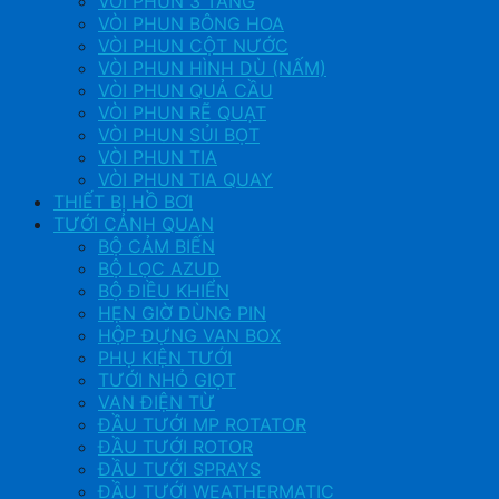
VÒI PHUN 3 TẦNG
VÒI PHUN BÔNG HOA
VÒI PHUN CỘT NƯỚC
VÒI PHUN HÌNH DÙ (NẤM)
VÒI PHUN QUẢ CẦU
VÒI PHUN RẼ QUẠT
VÒI PHUN SỦI BỌT
VÒI PHUN TIA
VÒI PHUN TIA QUAY
THIẾT BỊ HỒ BƠI
TƯỚI CẢNH QUAN
BỘ CẢM BIẾN
BỘ LỌC AZUD
BỘ ĐIỀU KHIỂN
HẸN GIỜ DÙNG PIN
HỘP ĐỰNG VAN BOX
PHỤ KIỆN TƯỚI
TƯỚI NHỎ GIỌT
VAN ĐIỆN TỪ
ĐẦU TƯỚI MP ROTATOR
ĐẦU TƯỚI ROTOR
ĐẦU TƯỚI SPRAYS
ĐẦU TƯỚI WEATHERMATIC