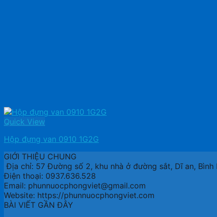
Quick View
Hộp đựng van 0910 1G2G
GIỚI THIỆU CHUNG
Địa chỉ: 57 Đường số 2, khu nhà ở đường sắt, Dĩ an, Bìn
Điện thoại: 0937.636.528
Email: phunnuocphongviet@gmail.com
Website: https://phunnuocphongviet.com
BÀI VIẾT GẦN ĐÂY