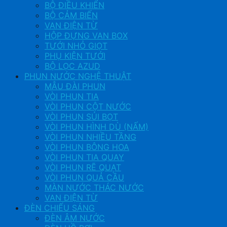
BỘ ĐIỀU KHIỂN
BỘ CẢM BIẾN
VAN ĐIỆN TỪ
HỘP ĐỰNG VAN BOX
TƯỚI NHỎ GIỌT
PHỤ KIỆN TƯỚI
BỘ LỌC AZUD
PHUN NƯỚC NGHỆ THUẬT
MẪU ĐÀI PHUN
VÒI PHUN TIA
VÒI PHUN CỘT NƯỚC
VÒI PHUN SỦI BỌT
VÒI PHUN HÌNH DÙ (NẤM)
VÒI PHUN NHIỀU TẦNG
VÒI PHUN BÔNG HOA
VÒI PHUN TIA QUAY
VÒI PHUN RẼ QUẠT
VÒI PHUN QUẢ CẦU
MÀN NƯỚC THÁC NƯỚC
VAN ĐIỆN TỪ
ĐÈN CHIẾU SÁNG
ĐÈN ÂM NƯỚC