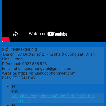
GIỚI THIỆU CHUNG
Địa chỉ: 57 Đường số 2, khu nhà ở đường sắt, Dĩ an,
Bình Dương
Điện thoại: 0937.636.528
Email: phunnuocphongviet@gmail.com
Website: https://phunnuocphongviet.com
BÀI VIẾT GẦN ĐÂY
14
Th6
Chi phí thi công nhạc nước nghệ thuật hết bao
nhiêu tiền?
14