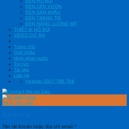
ĐÈN HỒ BƠI
ĐÈN SÂN VƯỜN
ĐÈN SÂN KHẤU
ĐÈN TRANG TRÍ
ĐÈN NĂNG LƯỢNG MT
THIẾT BỊ HỒ BƠI
VIDEO DỰ ÁN
Trang chủ
Giới thiệu
Hình phun nước
Tin tức
Tài liệu
Liên hệ
Hotline: 0927 786 768
0927 786 768
Đăng nhập
Tên tài khoản hoặc địa chỉ email
*