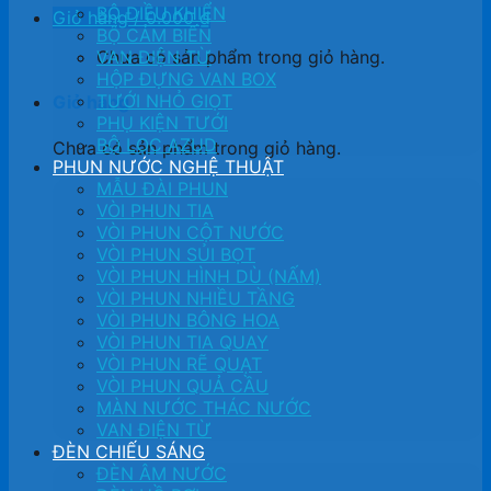
BỘ ĐIỀU KHIỂN
Giỏ hàng /
0.000
₫
BỘ CẢM BIẾN
Chưa có sản phẩm trong giỏ hàng.
VAN ĐIỆN TỪ
HỘP ĐỰNG VAN BOX
TƯỚI NHỎ GIỌT
Giỏ hàng
PHỤ KIỆN TƯỚI
BỘ LỌC AZUD
Chưa có sản phẩm trong giỏ hàng.
PHUN NƯỚC NGHỆ THUẬT
MẪU ĐÀI PHUN
VÒI PHUN TIA
VÒI PHUN CỘT NƯỚC
VÒI PHUN SỦI BỌT
VÒI PHUN HÌNH DÙ (NẤM)
VÒI PHUN NHIỀU TẦNG
VÒI PHUN BÔNG HOA
VÒI PHUN TIA QUAY
VÒI PHUN RẼ QUẠT
VÒI PHUN QUẢ CẦU
MÀN NƯỚC THÁC NƯỚC
VAN ĐIỆN TỪ
ĐÈN CHIẾU SÁNG
ĐÈN ÂM NƯỚC