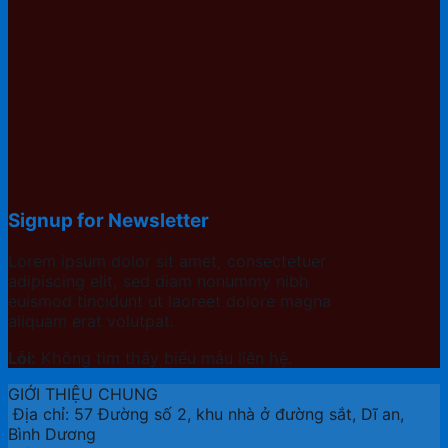
Signup for Newsletter
Lorem ipsum dolor sit amet, consectetuer
adipiscing elit, sed diam nonummy nibh
euismod tincidunt ut laoreet dolore magna
aliquam erat volutpat.
Lỗi:
Không tìm thấy biểu mẫu liên hệ.
GIỚI THIỆU CHUNG
Địa chỉ: 57 Đường số 2, khu nhà ở đường sắt, Dĩ an,
Bình Dương