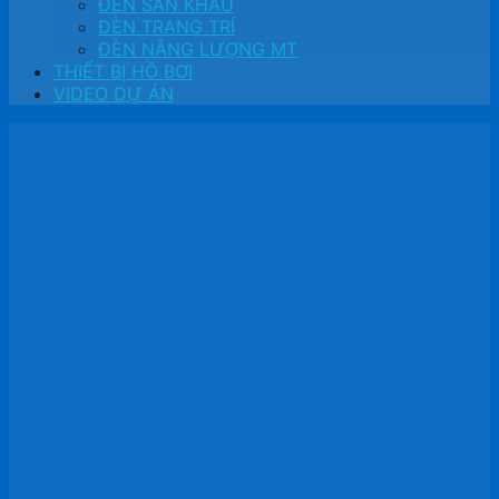
ĐÈN SÂN KHẤU
ĐÈN TRANG TRÍ
ĐÈN NĂNG LƯỢNG MT
THIẾT BỊ HỒ BƠI
VIDEO DỰ ÁN