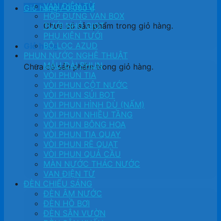
VAN ĐIỆN TỪ
Giỏ hàng /
0.000
₫
HỘP ĐỰNG VAN BOX
Chưa có sản phẩm trong giỏ hàng.
TƯỚI NHỎ GIỌT
PHỤ KIỆN TƯỚI
BỘ LỌC AZUD
Giỏ hàng
PHUN NƯỚC NGHỆ THUẬT
MẪU ĐÀI PHUN
Chưa có sản phẩm trong giỏ hàng.
VÒI PHUN TIA
VÒI PHUN CỘT NƯỚC
VÒI PHUN SỦI BỌT
VÒI PHUN HÌNH DÙ (NẤM)
VÒI PHUN NHIỀU TẦNG
VÒI PHUN BÔNG HOA
VÒI PHUN TIA QUAY
VÒI PHUN RẼ QUẠT
VÒI PHUN QUẢ CẦU
MÀN NƯỚC THÁC NƯỚC
VAN ĐIỆN TỪ
ĐÈN CHIẾU SÁNG
ĐÈN ÂM NƯỚC
ĐÈN HỒ BƠI
ĐÈN SÂN VƯỜN