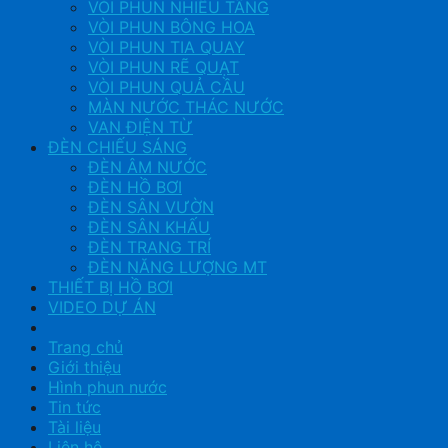
VÒI PHUN NHIỀU TẦNG
VÒI PHUN BÔNG HOA
VÒI PHUN TIA QUAY
VÒI PHUN RẼ QUẠT
VÒI PHUN QUẢ CẦU
MÀN NƯỚC THÁC NƯỚC
VAN ĐIỆN TỪ
ĐÈN CHIẾU SÁNG
ĐÈN ÂM NƯỚC
ĐÈN HỒ BƠI
ĐÈN SÂN VƯỜN
ĐÈN SÂN KHẤU
ĐÈN TRANG TRÍ
ĐÈN NĂNG LƯỢNG MT
THIẾT BỊ HỒ BƠI
VIDEO DỰ ÁN
Trang chủ
Giới thiệu
Hình phun nước
Tin tức
Tài liệu
Liên hệ