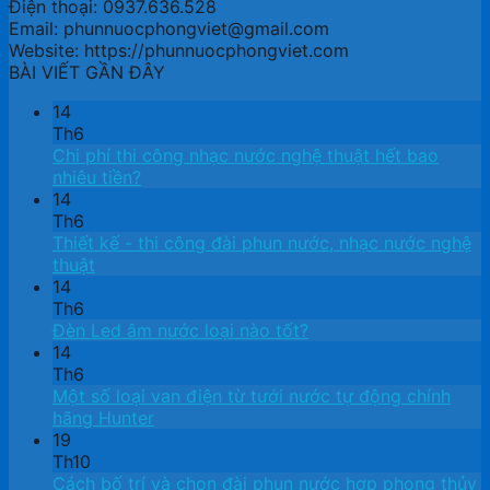
Điện thoại: 0937.636.528
Email: phunnuocphongviet@gmail.com
Website: https://phunnuocphongviet.com
BÀI VIẾT GẦN ĐÂY
14
Th6
Chi phí thi công nhạc nước nghệ thuật hết bao
nhiêu tiền?
14
Th6
Thiết kế ​- thi công đài phun nước, nhạc nước nghệ
thuật
14
Th6
Đèn Led âm nước loại nào tốt?
14
Th6
Một số loại van điện từ tưới nước tự động chính
hãng Hunter
19
Th10
Cách bố trí và chọn đài phun nước hợp phong thủy