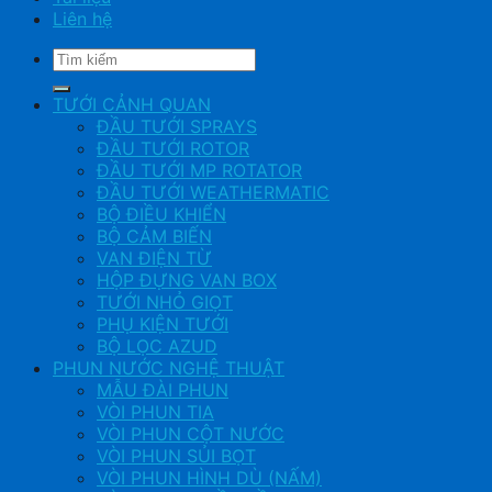
Liên hệ
Tìm
kiếm:
TƯỚI CẢNH QUAN
ĐẦU TƯỚI SPRAYS
ĐẦU TƯỚI ROTOR
ĐẦU TƯỚI MP ROTATOR
ĐẦU TƯỚI WEATHERMATIC
BỘ ĐIỀU KHIỂN
BỘ CẢM BIẾN
VAN ĐIỆN TỪ
HỘP ĐỰNG VAN BOX
TƯỚI NHỎ GIỌT
PHỤ KIỆN TƯỚI
BỘ LỌC AZUD
PHUN NƯỚC NGHỆ THUẬT
MẪU ĐÀI PHUN
VÒI PHUN TIA
VÒI PHUN CỘT NƯỚC
VÒI PHUN SỦI BỌT
VÒI PHUN HÌNH DÙ (NẤM)